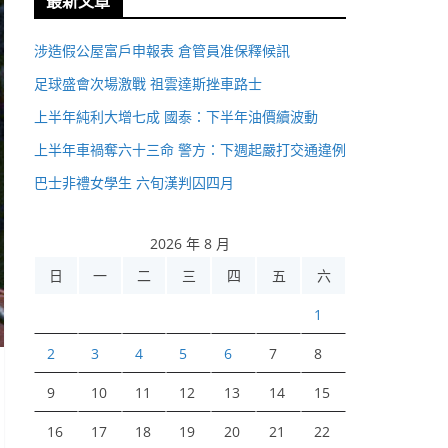
最新文章
涉造假公屋富戶申報表 倉管員准保釋候訊
足球盛會次場激戰 祖雲達斯挫車路士
上半年純利大增七成 國泰：下半年油價續波動
上半年車禍奪六十三命 警方：下週起嚴打交通違例
巴士非禮女學生 六旬漢判囚四月
2026 年 8 月
日
一
二
三
四
五
六
1
2
3
4
5
6
7
8
9
10
11
12
13
14
15
16
17
18
19
20
21
22