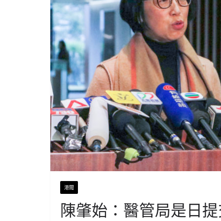
港聞
陳肇始：醫管局是日提