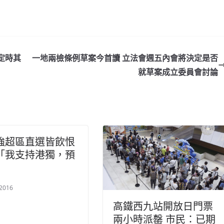
定時其
一地兩檢條例草案今首讀 立法會週五內會將決定是否
就草案成立委員會討論
強超區直選皆飲恨
「我支持港獨，預
」
/2016
高鐵西九站開放日門票
兩小時派罄 市民：已期