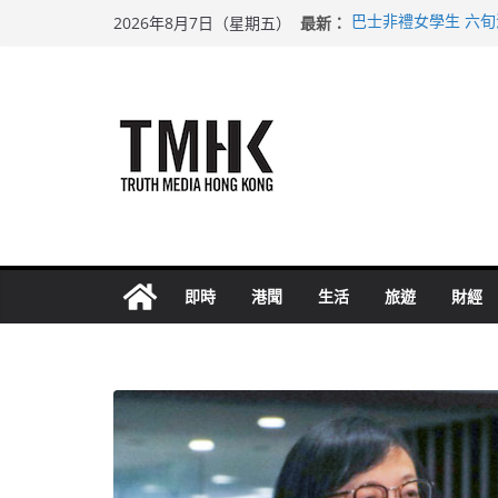
Skip
最新：
巴士非禮女學生 六
2026年8月7日（星期五）
to
涉造假公屋富戶申報
足球盛會次場激戰 
content
上半年純利大增七成
上半年車禍奪六十三
即時
港聞
生活
旅遊
財經