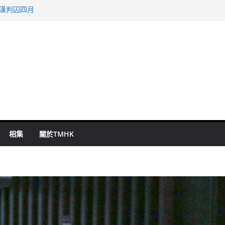
旬漢判囚四月
表 倉管員准保釋候訊
祖雲達斯挫車路士
 國泰：下半年油價續波動
命 警方：下週起嚴打交通違例
相集
關於TMHK