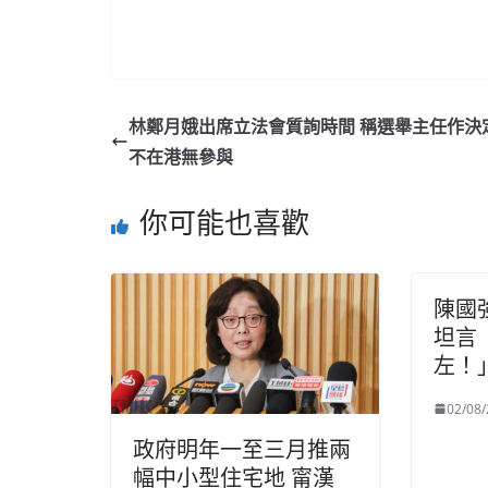
林鄭月娥出席立法會質詢時間 稱選舉主任作決
不在港無參與
你可能也喜歡
陳國
坦言
左！
02/08
政府明年一至三月推兩
幅中小型住宅地 甯漢