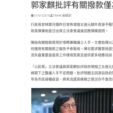
郭家麒批評有關撥款僅
31/01/2018
TMHK 編輯部
行政長官林鄭月娥昨日宣佈增撥五億元額外資源予醫
局長陳肇始是日出席立法會會議後回應傳媒提問。
陳指有關撥款將用於增聘兼職護士人手、文書助理以
何運用有關撥款之報告予食衞局。陳亦要求醫管局提
流失最重要是提高工作環境質素及提供更多相應培訓
「公民黨」立法會議員郭家麒批評政府增撥之五億元
峰期下之醫護人手不足問題，批評問題主因源自政府
早為市民接種疫苗，將來流感高峰期之情況亦不會改