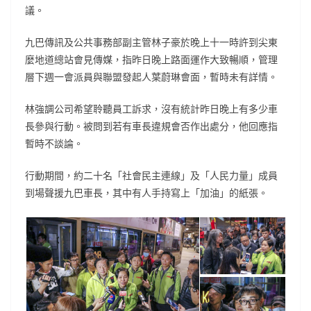
議。
九巴傳訊及公共事務部副主管林子豪於晚上十一時許到尖東
麼地道總站會見傳媒，指昨日晚上路面運作大致暢順，管理
層下週一會派員與聯盟發起人葉蔚琳會面，暫時未有詳情。
林強調公司希望聆聽員工訴求，沒有統計昨日晚上有多少車
長參與行動。被問到若有車長違規會否作出處分，他回應指
暫時不談論。
行動期間，約二十名「社會民主連線」及「人民力量」成員
到場聲援九巴車長，其中有人手持寫上「加油」的紙張。