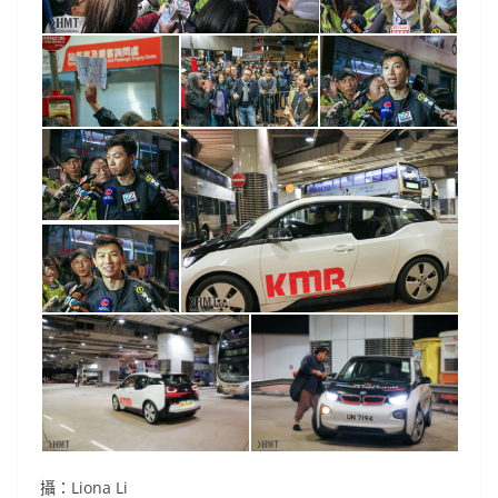
攝：Liona Li