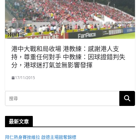
港中大戰和局收場 港教練：感謝港人支
持，尊重任何對手 中教練：因球證錯判失
分，港球迷打氣並無影響發揮
17/11/2015
最新文章
拜仁熱身賽挫維拉 啟德主場館奪錦標