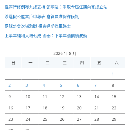
性罪行修例獲九成支持 鄧炳強：爭取今屆任期內完成立法
涉造假公屋富戶申報表 倉管員准保釋候訊
足球盛會次場激戰 祖雲達斯挫車路士
上半年純利大增七成 國泰：下半年油價續波動
2026 年 8 月
日
一
二
三
四
五
六
1
2
3
4
5
6
7
8
9
10
11
12
13
14
15
16
17
18
19
20
21
22
23
24
25
26
27
28
29