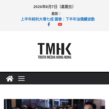
Skip
2026年8月7日（星期五）
to
最新：
content
上半年純利大增七成 國泰：下半年油價續波動
拜仁熱身賽挫維拉 啟德主場館奪錦標
性罪行修例獲九成支持 鄧炳強：爭取今屆任期內完成立法
涉造假公屋富戶申報表 倉管員准保釋候訊
足球盛會次場激戰 祖雲達斯挫車路士