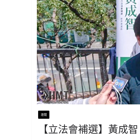
港聞
【立法會補選】黃成智