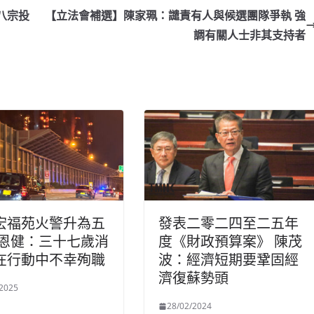
八宗投
【立法會補選】陳家珮：譴責有人與候選團隊爭執 強
調有關人士非其支持者
宏福苑火警升為五
發表二零二四至二五年
楊恩健：三十七歲消
度《財政預算案》 陳茂
在行動中不幸殉職
波：經濟短期要鞏固經
濟復蘇勢頭
/2025
28/02/2024