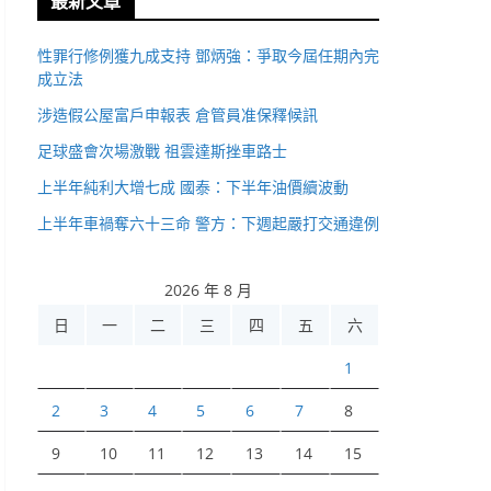
最新文章
性罪行修例獲九成支持 鄧炳強：爭取今屆任期內完
成立法
涉造假公屋富戶申報表 倉管員准保釋候訊
足球盛會次場激戰 祖雲達斯挫車路士
上半年純利大增七成 國泰：下半年油價續波動
上半年車禍奪六十三命 警方：下週起嚴打交通違例
2026 年 8 月
日
一
二
三
四
五
六
1
2
3
4
5
6
7
8
9
10
11
12
13
14
15