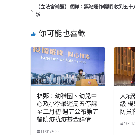
【立法會補選】馮驊：票站運作暢順 收到五十
訴
你可能也喜歡
林鄭：幼稚園、幼兒中
大埔
心及小學最遲周五停課
級 
至二月初 週五公布第五
防員
輪防疫抗疫基金詳情
26/11
11/01/2022