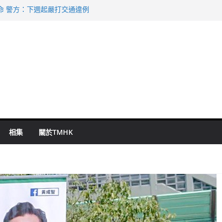
命 警方：下週起嚴打交通違例
持 鄧炳強：爭取今屆任期內完成立法
表 倉管員准保釋候訊
祖雲達斯挫車路士
 國泰：下半年油價續波動
相集
關於TMHK