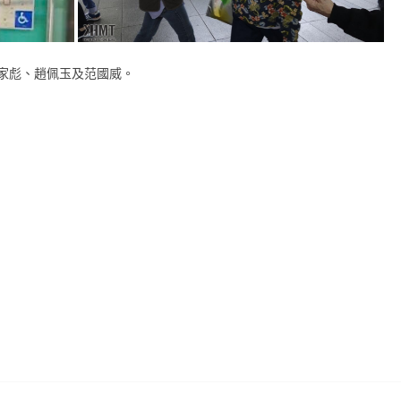
家彪、趙佩玉及范國威。