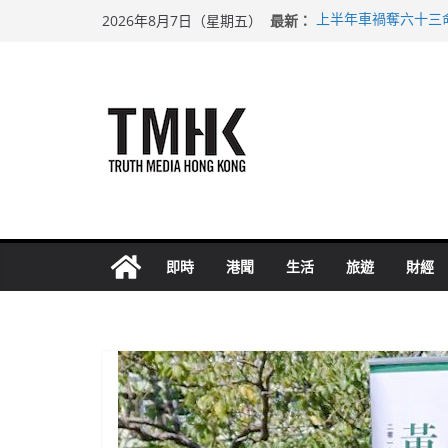
Skip
最新：
上半年車禍奪六十三
2026年8月7日（星期五）
to
性罪行修例獲九成支
涉造假公屋富戶申報
content
足球盛會次場激戰 
上半年純利大增七成
即時
港聞
生活
旅遊
財經