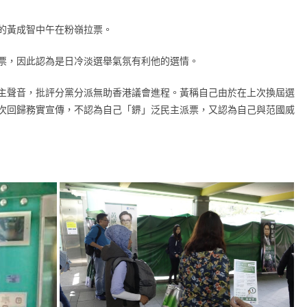
的黃成智中午在粉嶺拉票。
票，因此認為是日冷淡選舉氣氛有利他的選情。
主聲音，批評分黨分派無助香港議會進程。黃稱自己由於在上次換屆選
次回歸務實宣傳，不認為自己「鎅」泛民主派票，又認為自己與范國威