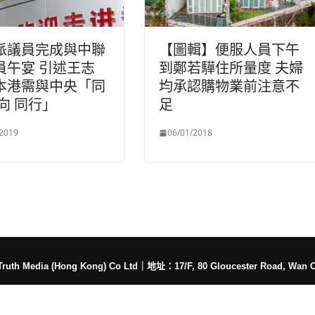
派議員完成與中聯
【圖輯】便服人員下午
員午宴 引述王志
到鄭若驊住所量度 夫婦
本港需與中央「同
均承認購物業前注意不
向 同行」
足
/2019
06/01/2018
h Media (Hong Kong) Co Ltd
｜
地址：17/F, 80 Gloucester Road, Wan 