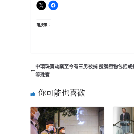
請按讚：
中環珠寶劫案至今有三男被捕 搜獲證物包括戒
等珠寶
你可能也喜歡