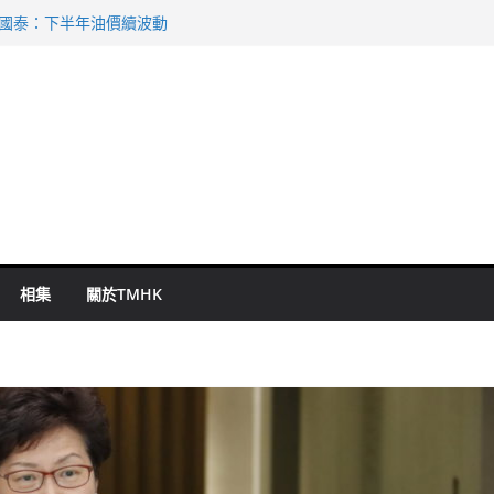
 國泰：下半年油價續波動
啟德主場館奪錦標
持 鄧炳強：爭取今屆任期內完成立法
表 倉管員准保釋候訊
祖雲達斯挫車路士
相集
關於TMHK