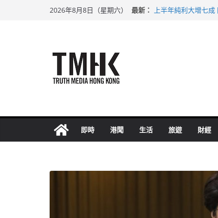
Skip
最新：
上半年純利大增七成
2026年8月8日（星期六）
to
拜仁熱身賽挫維拉 
性罪行修例獲九成支
content
涉造假公屋富戶申報
足球盛會次場激戰 
即時
港聞
生活
旅遊
財經