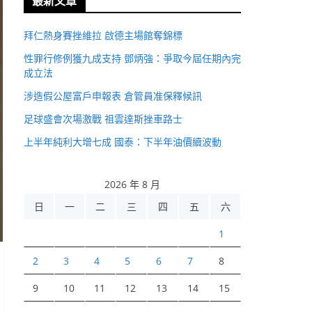
最新文章
拜仁熱身賽挫維拉 啟德主場館奪錦標
性罪行修例獲九成支持 鄧炳強：爭取今屆任期內完
成立法
涉造假公屋富戶申報表 倉管員准保釋候訊
足球盛會次場激戰 祖雲達斯挫車路士
上半年純利大增七成 國泰：下半年油價續波動
2026 年 8 月
日
一
二
三
四
五
六
1
2
3
4
5
6
7
8
9
10
11
12
13
14
15