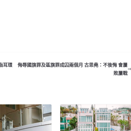
指耳環
侮辱國旗罪及區旗罪成囚兩個月 古思堯：不後悔 會屢
敗屢戰