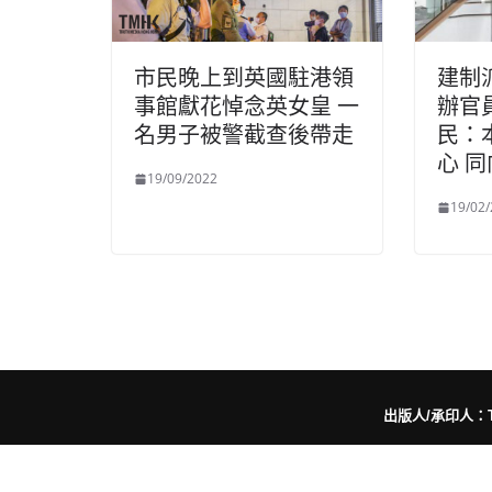
市民晚上到英國駐港領
建制
事館獻花悼念英女皇 一
辦官
名男子被警截查後帶走
民：
心 同
19/09/2022
19/02
出版人/承印人：Trut