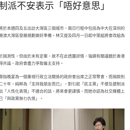
制派不安表示「唔好意思」
將於本週四及五出訪大灣區三個城市，兩日行程中包括為中大在深圳的
港澳大灣區發展規劃做好準備。林又提及四月一日起中策組將會改組為
於揣測性，但由於未有定案，故不在此透露詳情，強調有關議題於香港
得共識，政府會盡力爭取僱主支持。
鄭指晚宴為一個重視行政立法關係的政府會出席之正常聚會，而捐款則
二十年，純粹為「支持我朋友而已」，對引起「民主黨」不便及建制派
出「人性化表現」不適合的話，將來會更謹慎，而她亦認為社交媒體上
己「與政黨無乜仇恨」。