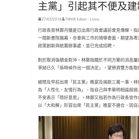
主黨」引起其不便及建
27/03/2018
TMHK Editor - Liona
行政長官林鄭月娥是日出席行政會議前會見傳媒，指
一間新書院揭幕，亦會與三市的領導會面，期望為粵
政策創新與統籌辦事處，並已完成招聘。
對於取消強積金對沖，林鄭指關於不同方案的消息屬
爭拗已久「係時候作出一個決定」，望勞資雙方能取
被問及早前出席「民主黨」晚宴及捐款三萬一事，林
為「人性化、友情行為」，指自己與李華明相識超過
不安表示「唔好意思」。林鄭又指若作為行政長官作
以「大和解」形容出席「民主黨」晚宴不適合，因自