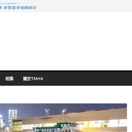
旬漢判囚四月
表 倉管員准保釋候訊
祖雲達斯挫車路士
 國泰：下半年油價續波動
命 警方：下週起嚴打交通違例
相集
關於TMHK