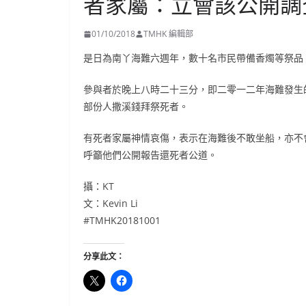
者家屬：立會該公開調
01/10/2018
TMHK 編輯部
是日為南丫海難六週年，數十名市民帶備香燭等祭品
參與者於晚上八時二十三分，即二零一二年海難發生
部份人撒溪錢拜祭死者。
有死者家屬神情哀傷，表示在海難後不敢坐船，亦不
呼籲他們公開報告還死者公道。
攝：KT
文：Kevin Li
#TMHK20181001
分享此文：