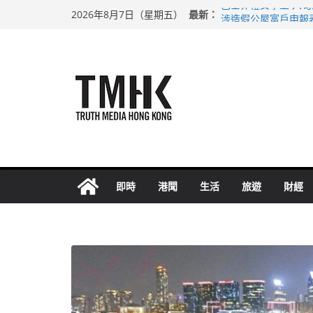
Skip
最新：
巴士非禮女學生 六
2026年8月7日（星期五）
to
涉造假公屋富戶申報
足球盛會次場激戰 
content
上半年純利大增七成
上半年車禍奪六十三
即時
港聞
生活
旅遊
財經