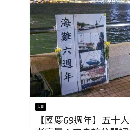
港聞
【國慶69週年】五十