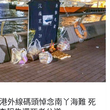
人港外線碼頭悼念南丫海難 死