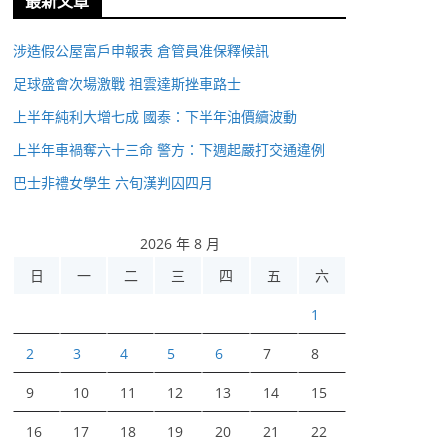
最新文章
涉造假公屋富戶申報表 倉管員准保釋候訊
足球盛會次場激戰 祖雲達斯挫車路士
上半年純利大增七成 國泰：下半年油價續波動
上半年車禍奪六十三命 警方：下週起嚴打交通違例
巴士非禮女學生 六旬漢判囚四月
2026 年 8 月
日
一
二
三
四
五
六
1
2
3
4
5
6
7
8
9
10
11
12
13
14
15
16
17
18
19
20
21
22