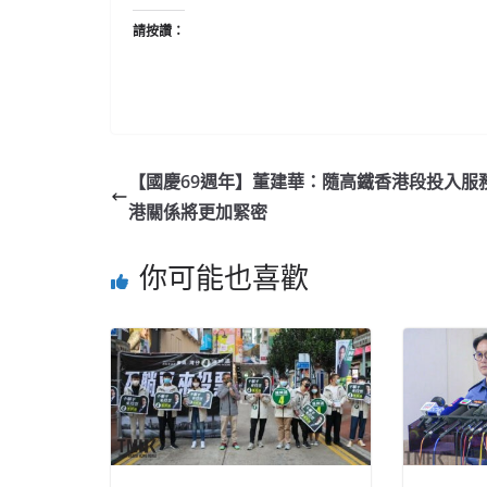
請按讚：
【國慶69週年】董建華：隨高鐵香港段投入服務
港關係將更加緊密
你可能也喜歡