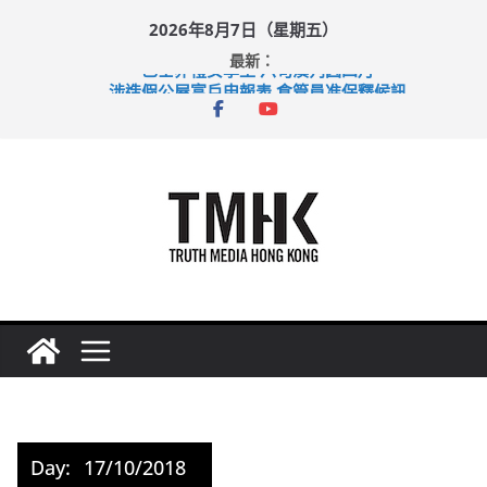
Skip
2026年8月7日（星期五）
to
最新：
content
巴士非禮女學生 六旬漢判囚四月
涉造假公屋富戶申報表 倉管員准保釋候訊
足球盛會次場激戰 祖雲達斯挫車路士
上半年純利大增七成 國泰：下半年油價續波動
上半年車禍奪六十三命 警方：下週起嚴打交通違例
Day:
17/10/2018