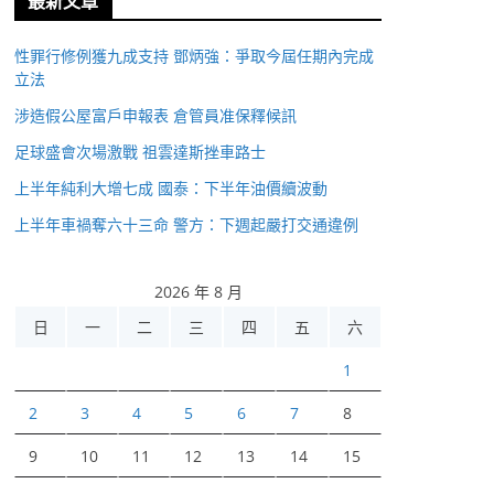
最新文章
性罪行修例獲九成支持 鄧炳強：爭取今屆任期內完成
立法
涉造假公屋富戶申報表 倉管員准保釋候訊
足球盛會次場激戰 祖雲達斯挫車路士
上半年純利大增七成 國泰：下半年油價續波動
上半年車禍奪六十三命 警方：下週起嚴打交通違例
2026 年 8 月
日
一
二
三
四
五
六
1
2
3
4
5
6
7
8
9
10
11
12
13
14
15