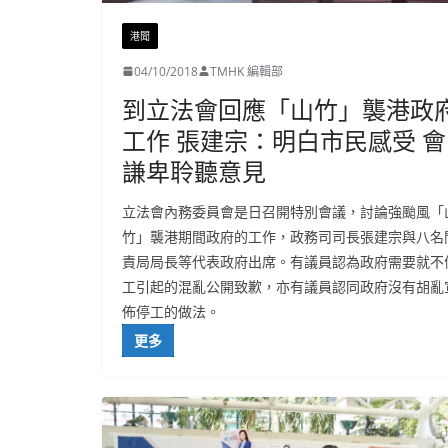
港聞
04/10/2018
TMHK 編輯部
到立法會回應「山竹」襲港政
工作 張建宗：明白市民感受 會
謙卑聆聽意見
立法會內務委員會是日召開特別會議，討論強颱風「
竹」襲港期間政府的工作，政務司司長張建宗與八名
責局局長等代表政府出席。有議員認為政府需要就不
工引起的混亂公開致歉，亦有議員認同政府沒有胡亂
佈停工的做法。
更多