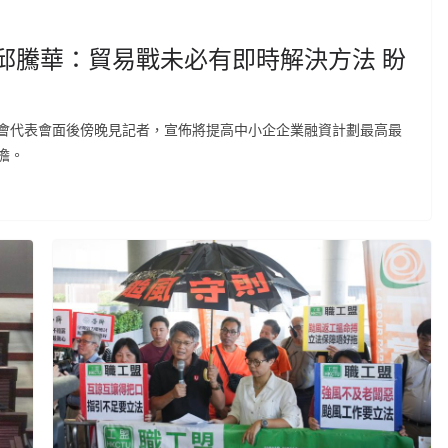
邱騰華：貿易戰未必有即時解決方法 盼
會代表會面後傍晚見記者，宣佈將提高中小企企業融資計劃最高最
擔。