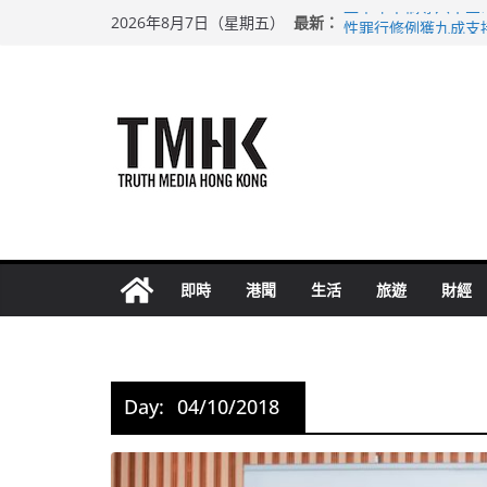
Skip
最新：
上半年車禍奪六十三
2026年8月7日（星期五）
to
性罪行修例獲九成支
涉造假公屋富戶申報
content
足球盛會次場激戰 
上半年純利大增七成
即時
港聞
生活
旅遊
財經
Day:
04/10/2018