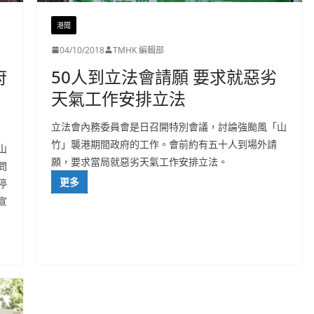
港聞
04/10/2018
TMHK 編輯部
府
50人到立法會請願 要求就惡劣
天氣工作安排立法
立法會內務委員會是日召開特別會議，討論強颱風「山
竹」襲港期間政府的工作。會前約有五十人到場外請
山
願，要求當局就惡劣天氣工作安排立法。
問
更多
停
宣