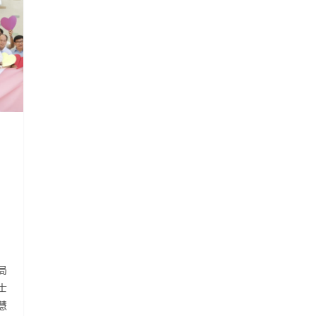
局
士
慧