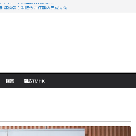
命 警方：下週起嚴打交通違例
持 鄧炳強：爭取今屆任期內完成立法
表 倉管員准保釋候訊
祖雲達斯挫車路士
 國泰：下半年油價續波動
相集
關於TMHK