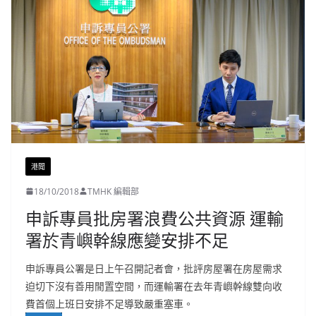
港聞
18/10/2018
TMHK 編輯部
申訴專員批房署浪費公共資源 運輸
署於青嶼幹線應變安排不足
申訴專員公署是日上午召開記者會，批評房屋署在房屋需求
迫切下沒有善用閒置空間，而運輸署在去年青嶼幹線雙向收
費首個上班日安排不足導致嚴重塞車。