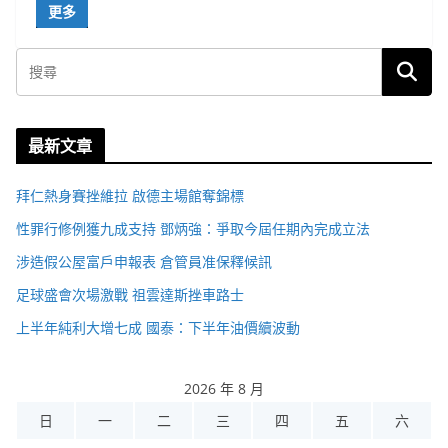
更多
最新文章
拜仁熱身賽挫維拉 啟德主場館奪錦標
性罪行修例獲九成支持 鄧炳強：爭取今屆任期內完成立法
涉造假公屋富戶申報表 倉管員准保釋候訊
足球盛會次場激戰 祖雲達斯挫車路士
上半年純利大增七成 國泰：下半年油價續波動
2026 年 8 月
日
一
二
三
四
五
六