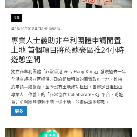
港聞
18/10/2018
TMHK 編輯部
專業人士義助非牟利團體申請閒置
土地 首個項目將於蘇豪區推24小時
遊憩空間
獨立非牟利團體「非常香港 Very Hong Kong」發現過去一年
全港有超過八百幅供非政府組織租賃的閒置政府土地，惟由
於申請手續繁複，至今沒有土地成功租出。團體是日推出由
專業人士作義工的「非常協作 CollaborateHK」平台，盼能
為非牟利團體順利申請上述土地，並提供諮詢服務。
更多