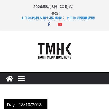
Skip
2026年8月8日（星期六）
to
最新：
content
上半年純利大增七成 國泰：下半年油價續波動
拜仁熱身賽挫維拉 啟德主場館奪錦標
性罪行修例獲九成支持 鄧炳強：爭取今屆任期內完成立法
涉造假公屋富戶申報表 倉管員准保釋候訊
足球盛會次場激戰 祖雲達斯挫車路士
Day:
18/10/2018