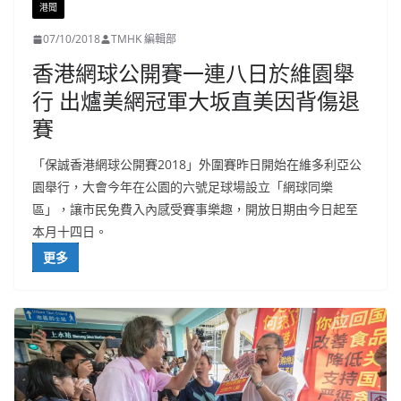
港聞
07/10/2018
TMHK 編輯部
香港網球公開賽一連八日於維園舉
行 出爐美網冠軍大坂直美因背傷退
賽
「保誠香港網球公開賽2018」外圍賽昨日開始在維多利亞公
園舉行，大會今年在公園的六號足球場設立「網球同樂
區」，讓市民免費入內感受賽事樂趣，開放日期由今日起至
本月十四日。
更多