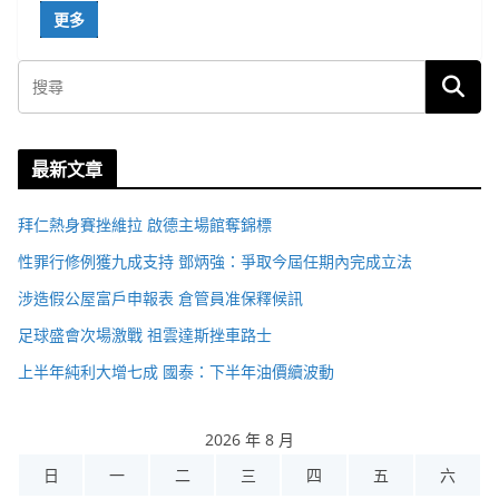
更多
最新文章
拜仁熱身賽挫維拉 啟德主場館奪錦標
性罪行修例獲九成支持 鄧炳強：爭取今屆任期內完成立法
涉造假公屋富戶申報表 倉管員准保釋候訊
足球盛會次場激戰 祖雲達斯挫車路士
上半年純利大增七成 國泰：下半年油價續波動
2026 年 8 月
日
一
二
三
四
五
六