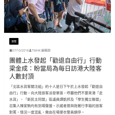
港聞
07/10/2018
TMHK 編輯部
團體上水發起「勸退自由行」行動
梁金成：盼當局為每日訪港大陸客
人數封頂
「北區水貨客關注組」約十人是日下午於上水發起「勸退自
由行」行動，向大陸旅客派發單張，呼籲他們不要來港「走
水貨」，「新民主同盟」區議員譚凱邦及「學生獨立聯盟」
召集人陳家駒均有到場聲援。示威者曾與拖著行李箱的旅客
對罵，情況一度混亂，需由在場便衣警員調停。