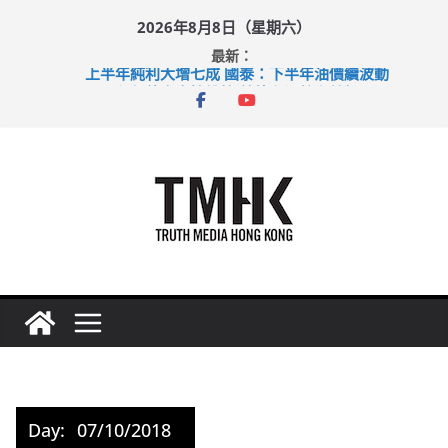
Skip
2026年8月8日（星期六）
to
最新：
content
上半年純利大增七成 國泰：下半年油價續波動
拜仁熱身賽挫維拉 啟德主場館奪錦標
性罪行修例獲九成支持 鄧炳強：爭取今屆任期內完成立法
涉造假公屋富戶申報表 倉管員准保釋候訊
足球盛會次場激戰 祖雲達斯挫車路士
Day:
07/10/2018