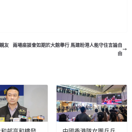
親友
兩場座談會如期於大館舉行 馬建盼港人能守住言論自
由
太和邨亨和樓發
中國香港隊女團乒乓