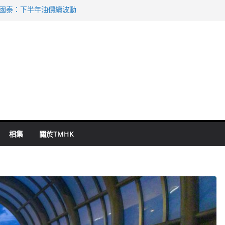
 國泰：下半年油價續波動
啟德主場館奪錦標
持 鄧炳強：爭取今屆任期內完成立法
表 倉管員准保釋候訊
祖雲達斯挫車路士
相集
關於TMHK