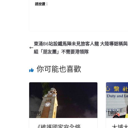
請按讚：
東涌B6站設鐵馬陣未見旅客人龍 大陸導遊稱與
組「朋友團」不需要港領隊
你可能也喜歡
《維護國家安全條
大埔