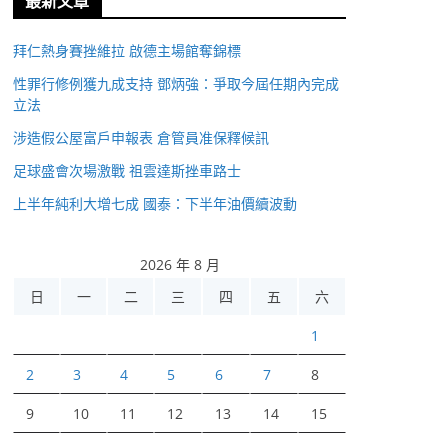
最新文章
拜仁熱身賽挫維拉 啟德主場館奪錦標
性罪行修例獲九成支持 鄧炳強：爭取今屆任期內完成
立法
涉造假公屋富戶申報表 倉管員准保釋候訊
足球盛會次場激戰 祖雲達斯挫車路士
上半年純利大增七成 國泰：下半年油價續波動
2026 年 8 月
日
一
二
三
四
五
六
1
2
3
4
5
6
7
8
9
10
11
12
13
14
15