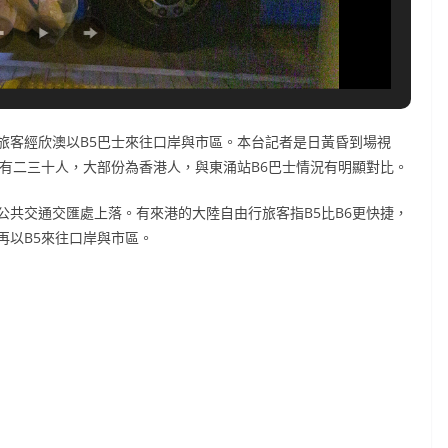
旅客經欣澳以B5巴士來往口岸與市區。本台記者是日黃昏到場視
只有二三十人，大部份為香港人，與東涌站B6巴士情況有明顯對比。
公共交通交匯處上落。有來港的大陸自由行旅客指B5比B6更快捷，
再以B5來往口岸與市區。