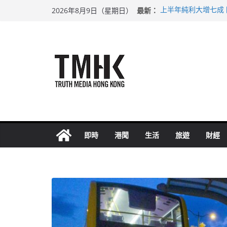
Skip
最新：
上半年純利大增七成
2026年8月9日（星期日）
to
拜仁熱身賽挫維拉 
性罪行修例獲九成支
content
涉造假公屋富戶申報
足球盛會次場激戰 
即時
港聞
生活
旅遊
財經