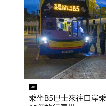
港聞
乘坐B5巴士來往口岸乘