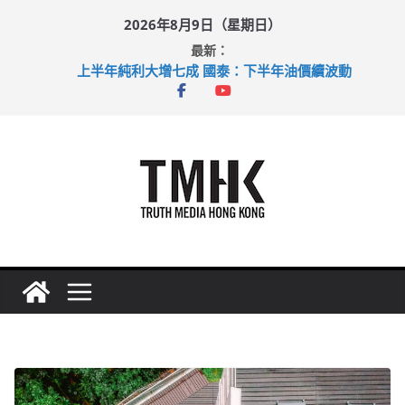
Skip
2026年8月9日（星期日）
to
最新：
content
上半年純利大增七成 國泰：下半年油價續波動
拜仁熱身賽挫維拉 啟德主場館奪錦標
性罪行修例獲九成支持 鄧炳強：爭取今屆任期內完成立法
涉造假公屋富戶申報表 倉管員准保釋候訊
足球盛會次場激戰 祖雲達斯挫車路士