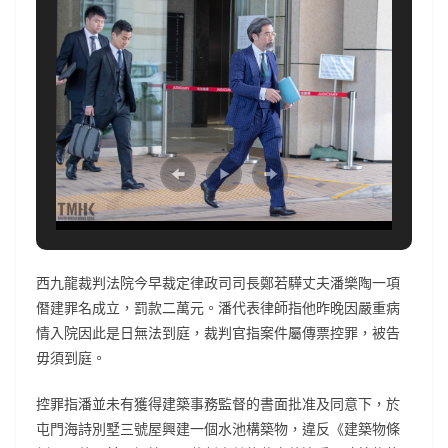
西九龍裁判法院今早裁定律政司司長鄭若驊丈夫潘樂陶一項
僭建罪名成立，罰款二萬元。潘代表律師指他昨晚因嚴重病
情入院因此是日無法到庭，裁判官指案件屬傳票控罪，被告
毋須到庭。
控罪指潘並未有獲得建築事務監督的書面批准及同意下，於
屯門海詩別墅三號屋興建一個水池構築物，違反《建築物條