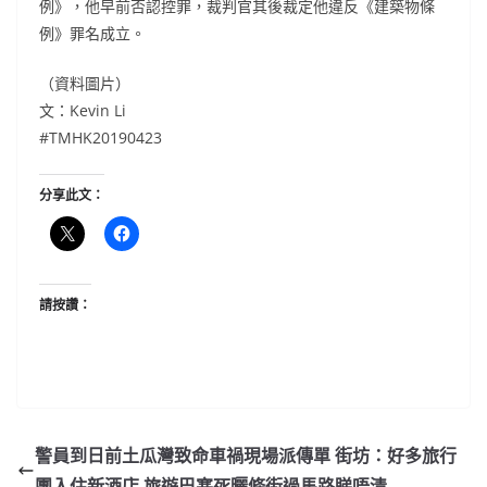
例》，他早前否認控罪，裁判官其後裁定他違反《建築物條
例》罪名成立。
（資料圖片）
文：Kevin Li
#TMHK20190423
分享此文：
請按讚：
警員到日前土瓜灣致命車禍現場派傳單 街坊：好多旅行
團入住新酒店 旅遊巴塞死曬條街過馬路睇唔清