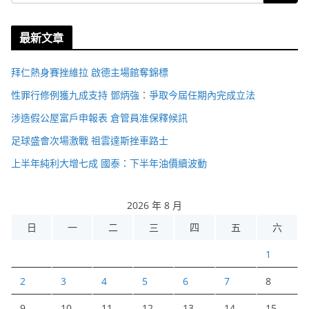
最新文章
拜仁熱身賽挫維拉 啟德主場館奪錦標
性罪行修例獲九成支持 鄧炳強：爭取今屆任期內完成立法
涉造假公屋富戶申報表 倉管員准保釋候訊
足球盛會次場激戰 祖雲達斯挫車路士
上半年純利大增七成 國泰：下半年油價續波動
2026 年 8 月
日
一
二
三
四
五
六
1
2
3
4
5
6
7
8
9
10
11
12
13
14
15