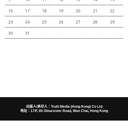
16
17
18
19
20
21
22
23
24
25
26
27
28
29
30
31
出版人/承印人：Truth Media (Hong Kong) Co Ltd
地址：17/F, 80 Gloucester Road, Wan Chai, Hong Kong