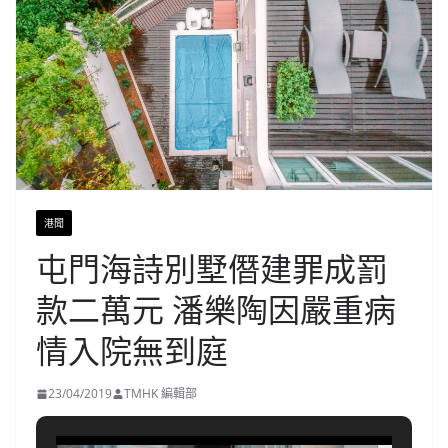
港聞
屯門海詩別墅僭建罪成罰
款二萬元 潘樂陶因嚴重病
情入院無到庭
23/04/2019
TMHK 編輯部