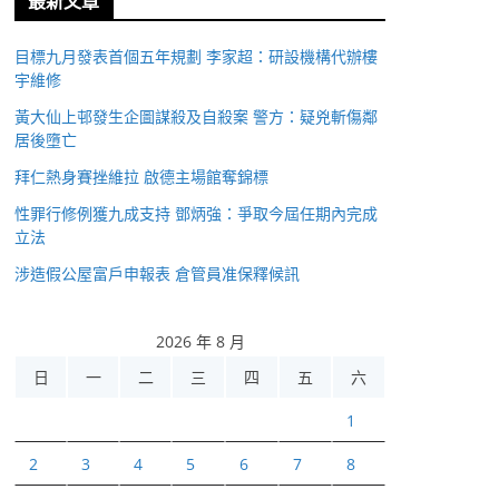
最新文章
目標九月發表首個五年規劃 李家超：研設機構代辦樓
宇維修
黃大仙上邨發生企圖謀殺及自殺案 警方：疑兇斬傷鄰
居後墮亡
拜仁熱身賽挫維拉 啟德主場館奪錦標
性罪行修例獲九成支持 鄧炳強：爭取今屆任期內完成
立法
涉造假公屋富戶申報表 倉管員准保釋候訊
2026 年 8 月
日
一
二
三
四
五
六
1
2
3
4
5
6
7
8