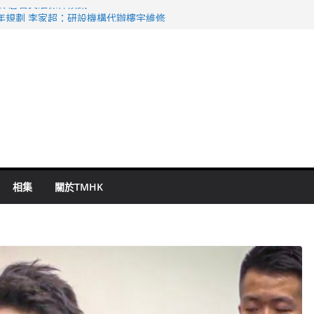
表 倉管員准保釋候訊
年規劃 李家超：研設機構代辦樓宇維修
謀殺及自殺案 警方：疑兇斬傷鄰居後墮亡
啟德主場館奪錦標
持 鄧炳強：爭取今屆任期內完成立法
相集
關於TMHK