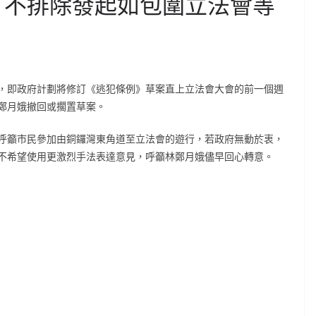
與 不排除發起如包圍立法會等
，即政府計劃將修訂《逃犯條例》草案直上立法會大會的前一個週
鄭月娥撤回或擱置草案。
呼籲市民參加由銅鑼灣東角道至立法會的遊行，若政府無動於衷，
不希望使用更激烈手法表達意見，呼籲林鄭月娥儘早回心轉意。