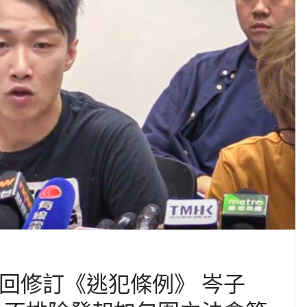
撤回修訂《逃犯條例》 岑子