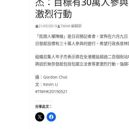
杰：目標有30萬人參
激烈行動
21/05/2019
TMHK 編輯部
「民間人權陣線」是日召開記者會，宣佈在六月九日
日發起目標有三十萬人參與的遊行，希望行政長官林
組織召集人岑子杰表示將在全港擺設超過二百個街站
將迫於無奈發起包括包圍立法會等更激烈行動，強調
攝：Gordon Choi
文：Kevin Li
#TMHK20190521
分享此文：