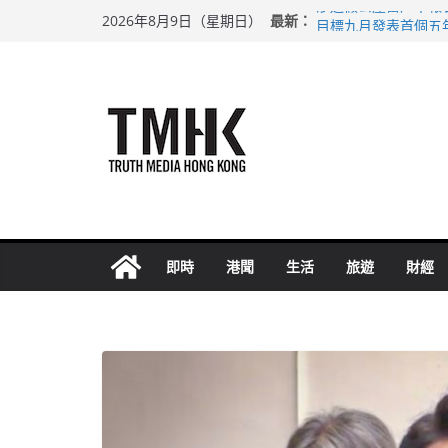
Skip
最新：
涉造假公屋富戶申報
2026年8月9日（星期日）
to
目標九月發表首個五
黃大仙上邨發生企圖
content
拜仁熱身賽挫維拉 
性罪行修例獲九成支
即時
港聞
生活
旅遊
財經