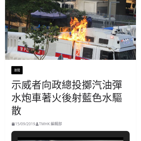
港聞
示威者向政總投擲汽油彈
水炮車著火後射藍色水驅
散
15/09/2019
TMHK 編輯部