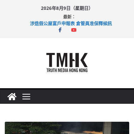
Skip
2026年8月9日（星期日）
to
最新：
content
涉造假公屋富戶申報表 倉管員准保釋候訊
目標九月發表首個五年規劃 李家超：研設機構代辦樓宇維修
黃大仙上邨發生企圖謀殺及自殺案 警方：疑兇斬傷鄰居後墮亡
拜仁熱身賽挫維拉 啟德主場館奪錦標
性罪行修例獲九成支持 鄧炳強：爭取今屆任期內完成立法