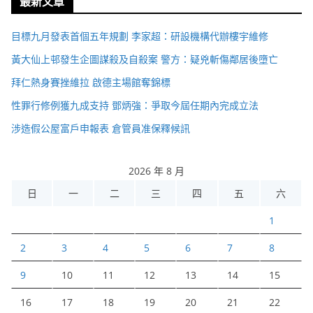
最新文章
目標九月發表首個五年規劃 李家超：研設機構代辦樓宇維修
黃大仙上邨發生企圖謀殺及自殺案 警方：疑兇斬傷鄰居後墮亡
拜仁熱身賽挫維拉 啟德主場館奪錦標
性罪行修例獲九成支持 鄧炳強：爭取今屆任期內完成立法
涉造假公屋富戶申報表 倉管員准保釋候訊
2026 年 8 月
日
一
二
三
四
五
六
1
2
3
4
5
6
7
8
9
10
11
12
13
14
15
16
17
18
19
20
21
22