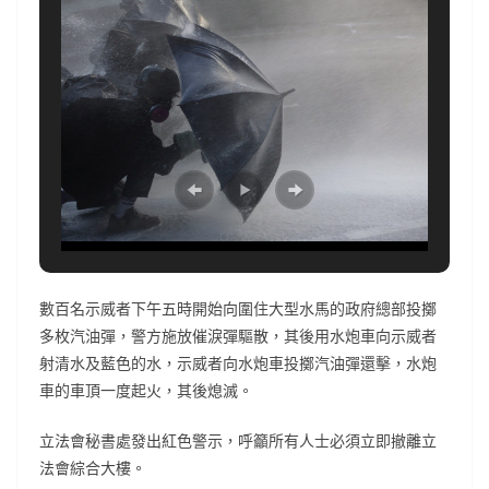
數百名示威者下午五時開始向圍住大型水馬的政府總部投擲
多枚汽油彈，警方施放催淚彈驅散，其後用水炮車向示威者
射清水及藍色的水，示威者向水炮車投擲汽油彈還擊，水炮
車的車頂一度起火，其後熄滅。
立法會秘書處發出紅色警示，呼籲所有人士必須立即撤離立
法會綜合大樓。