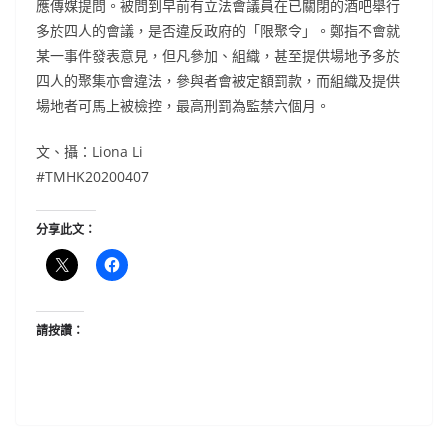
應傳媒提問。被問到早前有立法會議員在已關閉的酒吧舉行
多於四人的會議，是否違反政府的「限聚令」。鄭指不會就
某一事件發表意見，但凡參加、組織，甚至提供場地予多於
四人的聚集亦會違法，參與者會被定額罰款，而組織及提供
場地者可馬上被檢控，最高刑罰為監禁六個月。
文、攝：Liona Li
#TMHK20200407
分享此文：
請按讚：