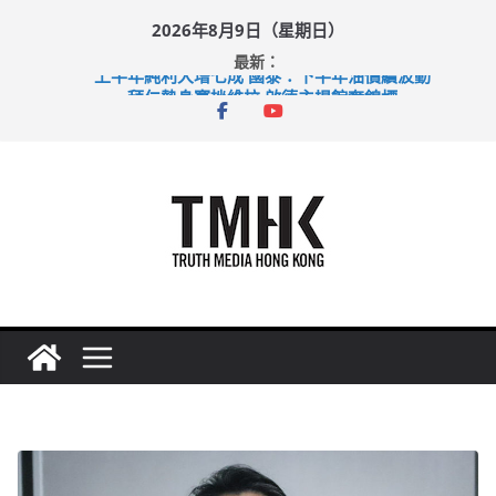
Skip
2026年8月9日（星期日）
to
最新：
content
上半年純利大增七成 國泰：下半年油價續波動
拜仁熱身賽挫維拉 啟德主場館奪錦標
性罪行修例獲九成支持 鄧炳強：爭取今屆任期內完成立法
涉造假公屋富戶申報表 倉管員准保釋候訊
足球盛會次場激戰 祖雲達斯挫車路士