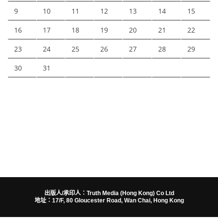
9
10
11
12
13
14
15
16
17
18
19
20
21
22
23
24
25
26
27
28
29
30
31
出版人/承印人：Truth Media (Hong Kong) Co Ltd
地址：17/F, 80 Gloucester Road, Wan Chai, Hong Kong