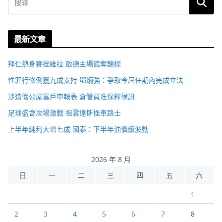
最新文章
拜仁熱身賽挫維拉 啟德主場館奪錦標
性罪行修例獲九成支持 鄧炳強：爭取今屆任期內完成立法
涉造假公屋富戶申報表 倉管員准保釋候訊
足球盛會次場激戰 祖雲達斯挫車路士
上半年純利大增七成 國泰：下半年油價續波動
2026 年 8 月
日
一
二
三
四
五
六
1
2
3
4
5
6
7
8