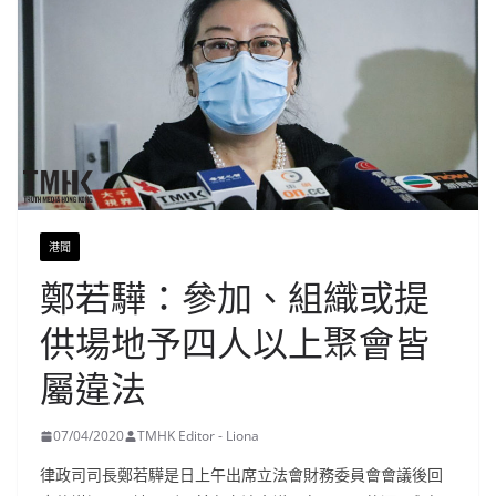
港聞
鄭若驊：參加、組織或提
供場地予四人以上聚會皆
屬違法
07/04/2020
TMHK Editor - Liona
律政司司長鄭若驊是日上午出席立法會財務委員會會議後回