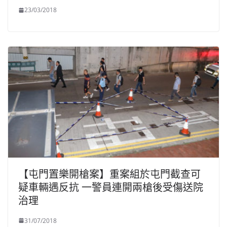
23/03/2018
【屯門置樂開槍案】重案組於屯門截查可
疑車輛遇反抗 一警員連開兩槍後受傷送院
治理
31/07/2018