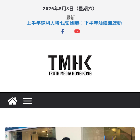
Skip
2026年8月8日（星期六）
to
最新：
content
上半年純利大增七成 國泰：下半年油價續波動
拜仁熱身賽挫維拉 啟德主場館奪錦標
性罪行修例獲九成支持 鄧炳強：爭取今屆任期內完成立法
涉造假公屋富戶申報表 倉管員准保釋候訊
足球盛會次場激戰 祖雲達斯挫車路士