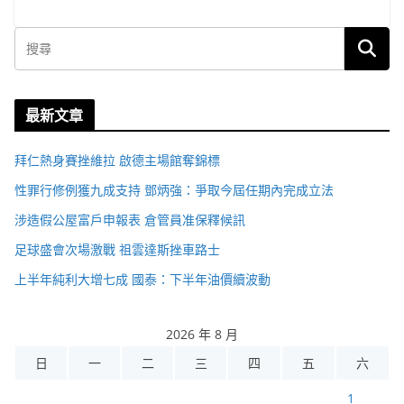
最新文章
拜仁熱身賽挫維拉 啟德主場館奪錦標
性罪行修例獲九成支持 鄧炳強：爭取今屆任期內完成立法
涉造假公屋富戶申報表 倉管員准保釋候訊
足球盛會次場激戰 祖雲達斯挫車路士
上半年純利大增七成 國泰：下半年油價續波動
2026 年 8 月
日
一
二
三
四
五
六
1