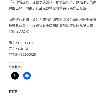
「和你睇風景」活動表達訴求，他們首先於元朗站附近的南
邊圍出發，向東步行至元朗警署就警員行為作出投訴。
活動進行期間，部分非政府新聞處新聞發布系統用戶的記者
被警員截查，一度警告若不離開則會發出違反限聚令告票，
最終無人被控。
攝：Kenji Yuen
文：Kevin Li
#TMHK20200925
分享此文：
請按讚：