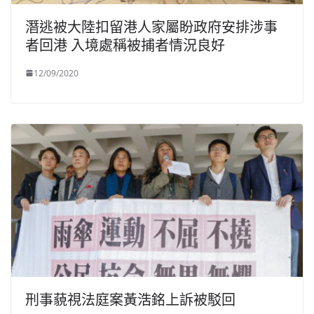
潛逃被大陸扣留港人家屬盼政府安排涉事
者回港 入境處稱被捕者情況良好
12/09/2020
刑事藐視法庭案黃浩銘上訴被駁回