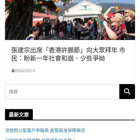
張建宗出席「香港許願節」向大眾拜年 市
民：盼新一年社會和諧、少些爭拗
05/02/2019
最新文章
涉造假公屋富戶申報表 倉管員准保釋候訊