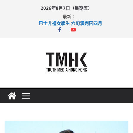
Skip
2026年8月7日（星期五）
to
最新：
content
巴士非禮女學生 六旬漢判囚四月
涉造假公屋富戶申報表 倉管員准保釋候訊
足球盛會次場激戰 祖雲達斯挫車路士
上半年純利大增七成 國泰：下半年油價續波動
上半年車禍奪六十三命 警方：下週起嚴打交通違例