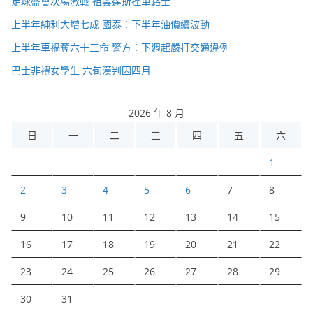
足球盛會次場激戰 祖雲達斯挫車路士
上半年純利大增七成 國泰：下半年油價續波動
上半年車禍奪六十三命 警方：下週起嚴打交通違例
巴士非禮女學生 六旬漢判囚四月
2026 年 8 月
日
一
二
三
四
五
六
1
2
3
4
5
6
7
8
9
10
11
12
13
14
15
16
17
18
19
20
21
22
23
24
25
26
27
28
29
30
31