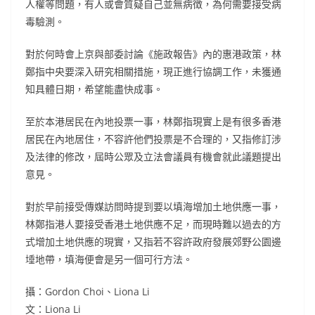
人權等問題，有人或會質疑自己並無病徴，為何需要接受病
毒驗測。
對於何時會上京與部委討論《施政報告》內的惠港政策，林
鄭指中央要深入研究相關措施，現正進行協調工作，未獲通
知具體日期，希望能盡快成事。
至於本港居民在內地投票一事，林鄭指現實上是有很多香港
居民在內地居住，不容許他們投票是不合理的，又指修訂涉
及法律的修改，屆時公眾及立法會議員有機會就此議題提出
意見。
對於早前接受傳媒訪問時提到要以填海增加土地供應一事，
林鄭指港人要接受香港土地供應不足，而現時難以過去的方
式增加土地供應的現實，又指若不容許政府發展郊野公園邊
埵地帶，填海便會是另一個可行方法。
攝：Gordon Choi、Liona Li
文：Liona Li