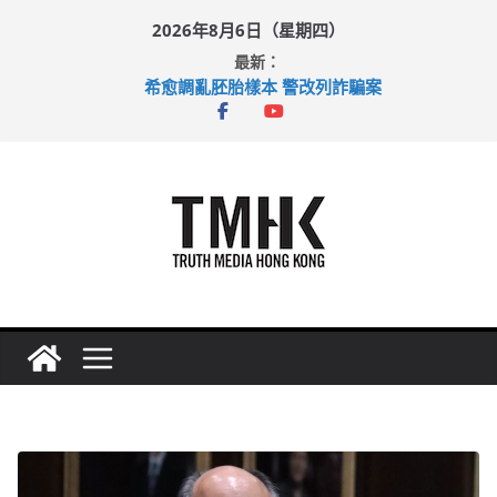
Skip
2026年8月6日（星期四）
to
最新：
content
希愈調亂胚胎樣本 警改列詐騙案
足球盛會次場激戰 祖雲達斯挫車路士
上半年純利大增七成 國泰：下半年油價續波動
上半年車禍奪六十三命 警方：下週起嚴打交通違例
巴士非禮女學生 六旬漢判囚四月