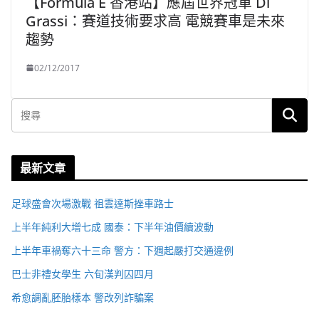
【Formula E 香港站】應屆世界冠軍 Di
Grassi：賽道技術要求高 電競賽車是未來
趨勢
02/12/2017
最新文章
足球盛會次場激戰 祖雲達斯挫車路士
上半年純利大增七成 國泰：下半年油價續波動
上半年車禍奪六十三命 警方：下週起嚴打交通違例
巴士非禮女學生 六旬漢判囚四月
希愈調亂胚胎樣本 警改列詐騙案