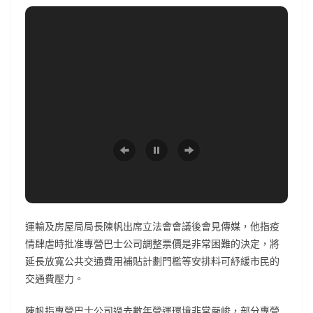
運輸及房屋局局長陳帆出席立法會會議後會見傳媒，他指疫
情肆虐時批准專營巴士公司調整票價是非常困難的決定，將
延長放寬公共交通費用補貼計劃門檻等安排料可紓緩市民的
交通費壓力。
陳帆指專營巴士公司過去數年營運環境非常嚴峻，部分專營