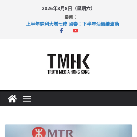
Skip
2026年8月8日（星期六）
to
最新：
content
上半年純利大增七成 國泰：下半年油價續波動
拜仁熱身賽挫維拉 啟德主場館奪錦標
性罪行修例獲九成支持 鄧炳強：爭取今屆任期內完成立法
涉造假公屋富戶申報表 倉管員准保釋候訊
足球盛會次場激戰 祖雲達斯挫車路士