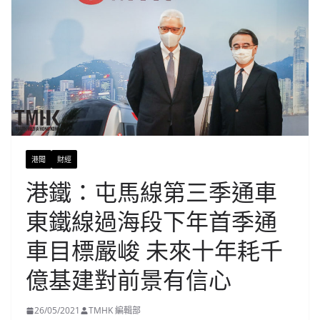
港聞
財經
港鐵：屯馬線第三季通車
東鐵線過海段下年首季通
車目標嚴峻 未來十年耗千
億基建對前景有信心
26/05/2021
TMHK 編輯部