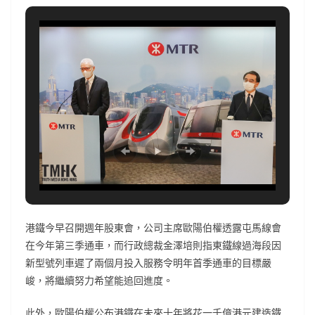
港鐵今早召開週年股東會，公司主席歐陽伯權透露屯馬線會
在今年第三季通車，而行政總裁金澤培則指東鐵線過海段因
新型號列車遲了兩個月投入服務令明年首季通車的目標嚴
峻，將繼續努力希望能追回進度。
此外，歐陽伯權公布港鐵在未來十年將花一千億港元建造鐵