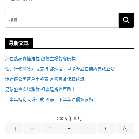
最新文章
拜仁熱身賽挫維拉 啟德主場館奪錦標
性罪行修例獲九成支持 鄧炳強：爭取今屆任期內完成立法
涉造假公屋富戶申報表 倉管員准保釋候訊
足球盛會次場激戰 祖雲達斯挫車路士
上半年純利大增七成 國泰：下半年油價續波動
2026 年 8 月
日
一
二
三
四
五
六