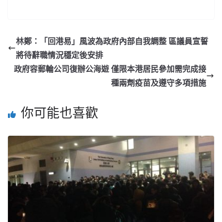
林鄭：「回港易」風波為政府內部自我調整 區議員宣誓
將待辭職情況穩定後安排
政府容郵輪公司復辦公海遊 僅限本港居民參加需完成接
種兩劑疫苗及遵守多項措施
你可能也喜歡