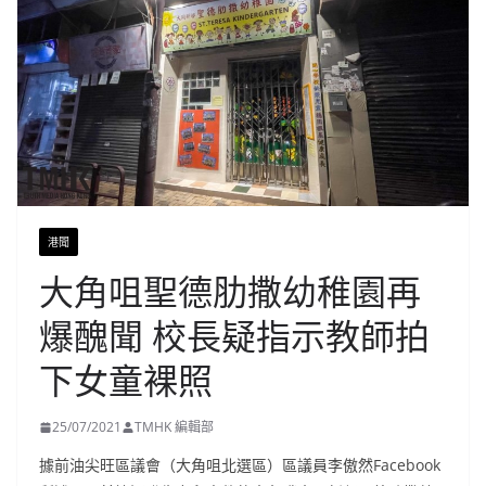
港聞
大角咀聖德肋撒幼稚園再
爆醜聞 校長疑指示教師拍
下女童裸照
25/07/2021
TMHK 編輯部
據前油尖旺區議會（大角咀北選區）區議員李傲然Facebook