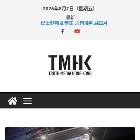
Skip
2026年8月7日（星期五）
to
最新：
content
巴士非禮女學生 六旬漢判囚四月
涉造假公屋富戶申報表 倉管員准保釋候訊
足球盛會次場激戰 祖雲達斯挫車路士
上半年純利大增七成 國泰：下半年油價續波動
上半年車禍奪六十三命 警方：下週起嚴打交通違例