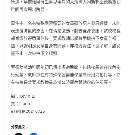
所述，早前懷疑發生虐兒事件的大角嘴大同新邨聖德肋撒幼
稚園再次爆出醜聞。
事件中一名有特殊學習需要的女童礙於語言發展遲緩，未能
表達發脾氣的原因，在情緒激動下脫去全身衣服，該校校長
胡肖霞於得悉事件後，要求教師以學校手機拍下女童全裸
照，以證明是女童自身有問題，非校方責任。據了解，該女
童不止一次被拍下全裸照。
聖德肋撒幼稚園年初已傳出多宗醜聞，包括校長曾在校內拖
行幼童、教師抓住有特殊學習需要學童肩膀用力拍打等，亦
有指校長曾要求教職員於辦公時間內替她粉飾住所等。
攝：Kevin Li
文：Liona Li
#TMHK20210725
分享此文：