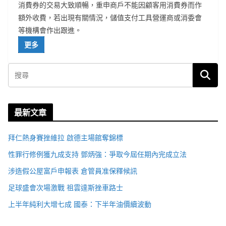
消費券的交易大致順暢，重申商戶不能因顧客用消費券而作
額外收費，若出現有關情況，儲值支付工具營運商或消委會
等機構會作出跟進。
更多
最新文章
拜仁熱身賽挫維拉 啟德主場館奪錦標
性罪行修例獲九成支持 鄧炳強：爭取今屆任期內完成立法
涉造假公屋富戶申報表 倉管員准保釋候訊
足球盛會次場激戰 祖雲達斯挫車路士
上半年純利大增七成 國泰：下半年油價續波動