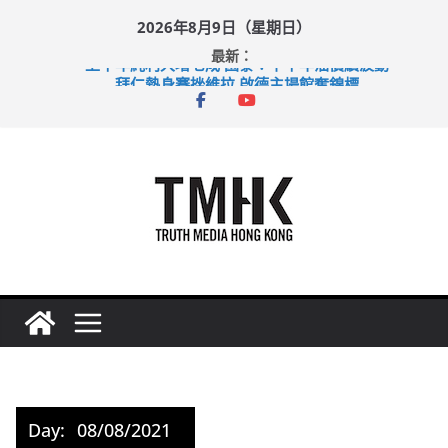
Skip
2026年8月9日（星期日）
to
最新：
content
上半年純利大增七成 國泰：下半年油價續波動
拜仁熱身賽挫維拉 啟德主場館奪錦標
性罪行修例獲九成支持 鄧炳強：爭取今屆任期內完成立法
涉造假公屋富戶申報表 倉管員准保釋候訊
足球盛會次場激戰 祖雲達斯挫車路士
Day:
08/08/2021