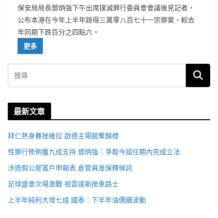
保安局局長鄧炳強下午出席撲滅罪行委員會會議後見記者，
公布本港在今年上半年錄得三萬零八百七十一宗罪案，較去
年同期下跌百分之四點六。
更多
最新文章
拜仁熱身賽挫維拉 啟德主場館奪錦標
性罪行修例獲九成支持 鄧炳強：爭取今屆任期內完成立法
涉造假公屋富戶申報表 倉管員准保釋候訊
足球盛會次場激戰 祖雲達斯挫車路士
上半年純利大增七成 國泰：下半年油價續波動