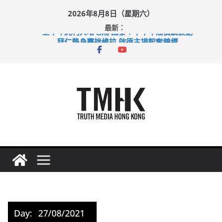
Skip
2026年8月8日（星期六）
to
最新：
content
上半年純利大增七成 國泰：下半年油價續波動
拜仁熱身賽挫維拉 啟德主場館奪錦標
性罪行修例獲九成支持 鄧炳強：爭取今屆任期內完成立法
涉造假公屋富戶申報表 倉管員准保釋候訊
足球盛會次場激戰 祖雲達斯挫車路士
Day:
27/08/2021