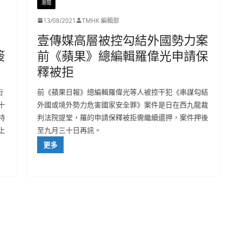
港聞
13/08/2021
TMHK 編輯部
壹傳媒高層被控勾結外國勢力案
簽
前《蘋果》總編輯羅偉光申請保
釋被拒
街
前《蘋果日報》總編輯羅偉光等人被控干犯《串謀勾結
十
外國或境外勢力危害國家安全罪》案件是日在西九龍裁
持
判法院提堂，羅的申請保釋被拒需繼續還押，案件押後
上
至九月三十日再訊。
更多