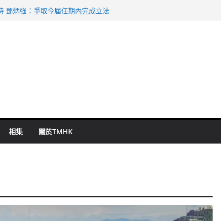
命 警方：下週起嚴打交通違例
持 鄧炳強：爭取今屆任期內完成立法
表 倉管員准保釋候訊
祖雲達斯挫車路士
 國泰：下半年油價續波動
相集
關於TMHK