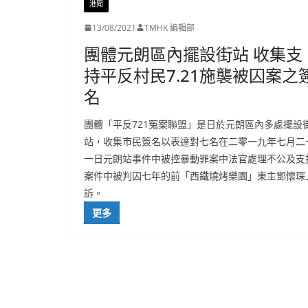
港聞
13/08/2021
TMHK 編輯部
團體元朗區內擺設街站 收集支
持平反村民7.21施襲被囚案之
名
團體「平反721冤案聯盟」是日於元朗區內多處擺設
站，收集市民簽名以表達對七名在二零一九年七月二
一日元朗站事件中被控暴動罪案中法官處理不公及支
案件中被判囚七年的前「西鐵燒烤樂園」東主鄧懷琛
訴。
更多