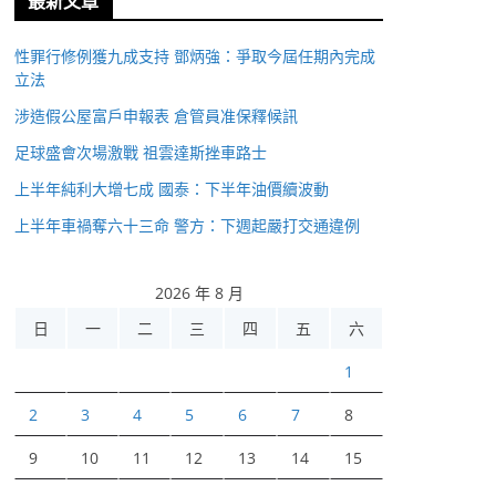
最新文章
性罪行修例獲九成支持 鄧炳強：爭取今屆任期內完成
立法
涉造假公屋富戶申報表 倉管員准保釋候訊
足球盛會次場激戰 祖雲達斯挫車路士
上半年純利大增七成 國泰：下半年油價續波動
上半年車禍奪六十三命 警方：下週起嚴打交通違例
2026 年 8 月
日
一
二
三
四
五
六
1
2
3
4
5
6
7
8
9
10
11
12
13
14
15