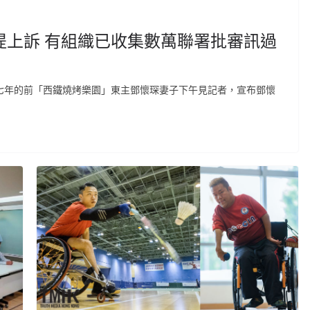
提上訴 有組織已收集數萬聯署批審訊過
監七年的前「西鐵燒烤樂園」東主鄧懷琛妻子下午見記者，宣布鄧懷