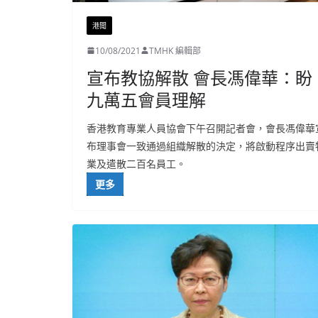
港聞
10/08/2021
TMHK 編輯部
宣布教協解散 會長馮偉華：盼
九萬五會員理解
香港教育專業人員協會下午召開記者會，會長馮偉華
布理事會一致通過組織解散的決定，將啟動程序出賣
業及遣散二百名員工。
更多