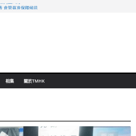
旬漢判囚四月
表 倉管員准保釋候訊
祖雲達斯挫車路士
 國泰：下半年油價續波動
命 警方：下週起嚴打交通違例
相集
關於TMHK