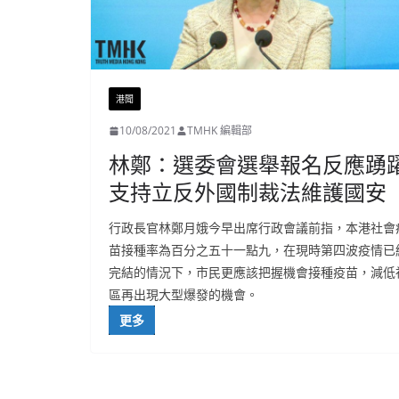
港聞
10/08/2021
TMHK 編輯部
林鄭：選委會選舉報名反應踴
支持立反外國制裁法維護國安
行政長官林鄭月娥今早出席行政會議前指，本港社會
苗接種率為百分之五十一點九，在現時第四波疫情已
完結的情況下，市民更應該把握機會接種疫苗，減低
區再出現大型爆發的機會。
更多