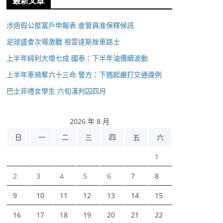
最新文章
涉造假公屋富戶申報表 倉管員准保釋候訊
足球盛會次場激戰 祖雲達斯挫車路士
上半年純利大增七成 國泰：下半年油價續波動
上半年車禍奪六十三命 警方：下週起嚴打交通違例
巴士非禮女學生 六旬漢判囚四月
2026 年 8 月
日
一
二
三
四
五
六
1
2
3
4
5
6
7
8
9
10
11
12
13
14
15
16
17
18
19
20
21
22