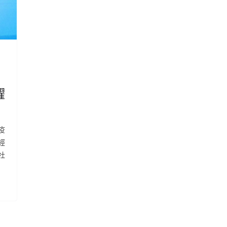
躍
疫
經
社