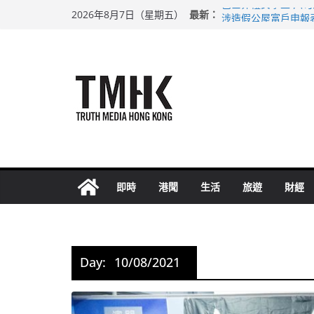
Skip
最新：
巴士非禮女學生 六
2026年8月7日（星期五）
to
涉造假公屋富戶申報
足球盛會次場激戰 
content
上半年純利大增七成
上半年車禍奪六十三
即時
港聞
生活
旅遊
財經
Day:
10/08/2021