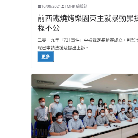
10/08/2021
TMHK 編輯部
前西鐵燒烤樂園東主就暴動罪
程不公
二零一九年「721事件」中被裁定暴動罪成立，判
琛已申請法援及提出上訴。
更多