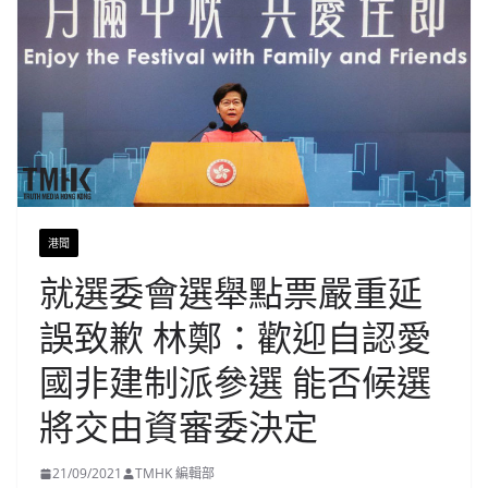
港聞
就選委會選舉點票嚴重延
誤致歉 林鄭：歡迎自認愛
國非建制派參選 能否候選
將交由資審委決定
21/09/2021
TMHK 編輯部