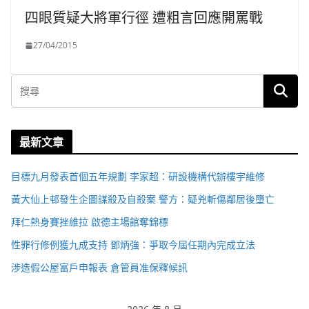
四眼質疑大將軍行徑 遭粗言回應開罵戰
27/04/2015
最新文章
目標九月發表首個五年規劃 李家超：研設機構代辦樓宇維修
黃大仙上邨發生企圖謀殺及自殺案 警方：疑兇斬傷鄰居後墮亡
拜仁熱身賽挫維拉 啟德主場館奪錦標
性罪行修例獲九成支持 鄧炳強：爭取今屆任期內完成立法
涉造假公屋富戶申報表 倉管員准保釋候訊