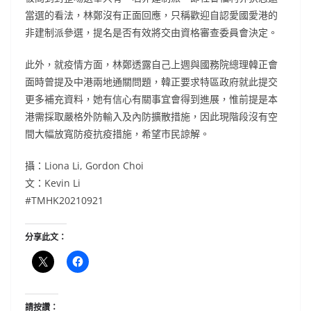
當選的看法，林鄭沒有正面回應，只稱歡迎自認愛國愛港的
非建制派參選，提名是否有效將交由資格審查委員會決定。
此外，就疫情方面，林鄭透露自己上週與國務院總理韓正會
面時曾提及中港兩地通關問題，韓正要求特區政府就此提交
更多補充資料，她有信心有關事宜會得到進展，惟前提是本
港需採取嚴格外防輸入及內防擴散措施，因此現階段沒有空
間大幅放寬防疫抗疫措施，希望市民諒解。
攝：Liona Li, Gordon Choi
文：Kevin Li
#TMHK20210921
分享此文：
請按讚：