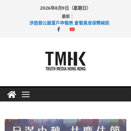
Skip
2026年8月9日（星期日）
to
最新：
content
涉造假公屋富戶申報表 倉管員准保釋候訊
目標九月發表首個五年規劃 李家超：研設機構代辦樓宇維修
黃大仙上邨發生企圖謀殺及自殺案 警方：疑兇斬傷鄰居後墮亡
拜仁熱身賽挫維拉 啟德主場館奪錦標
性罪行修例獲九成支持 鄧炳強：爭取今屆任期內完成立法