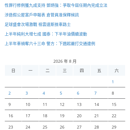
性罪行修例獲九成支持 鄧炳強：爭取今屆任期內完成立法
涉造假公屋富戶申報表 倉管員准保釋候訊
足球盛會次場激戰 祖雲達斯挫車路士
上半年純利大增七成 國泰：下半年油價續波動
上半年車禍奪六十三命 警方：下週起嚴打交通違例
2026 年 8 月
日
一
二
三
四
五
六
1
2
3
4
5
6
7
8
9
10
11
12
13
14
15
16
17
18
19
20
21
22
23
24
25
26
27
28
29