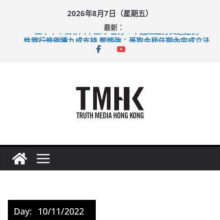
Skip
2026年8月7日（星期五）
to
最新：
content
上半年車禍奪六十三命 警方：下週起嚴打交通違例
性罪行修例獲九成支持 鄧炳強：爭取今屆任期內完成立法
涉造假公屋富戶申報表 倉管員准保釋候訊
足球盛會次場激戰 祖雲達斯挫車路士
上半年純利大增七成 國泰：下半年油價續波動
Day:
10/11/2022