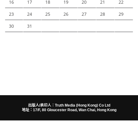
16
17
18
19
20
21
22
23
24
25
26
27
28
29
30
31
出版人/承印人：Truth Media (Hong Kong) Co Ltd
地址：17/F, 80 Gloucester Road, Wan Chai, Hong Kong