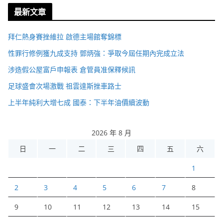
最新文章
拜仁熱身賽挫維拉 啟德主場館奪錦標
性罪行修例獲九成支持 鄧炳強：爭取今屆任期內完成立法
涉造假公屋富戶申報表 倉管員准保釋候訊
足球盛會次場激戰 祖雲達斯挫車路士
上半年純利大增七成 國泰：下半年油價續波動
2026 年 8 月
日
一
二
三
四
五
六
1
2
3
4
5
6
7
8
9
10
11
12
13
14
15