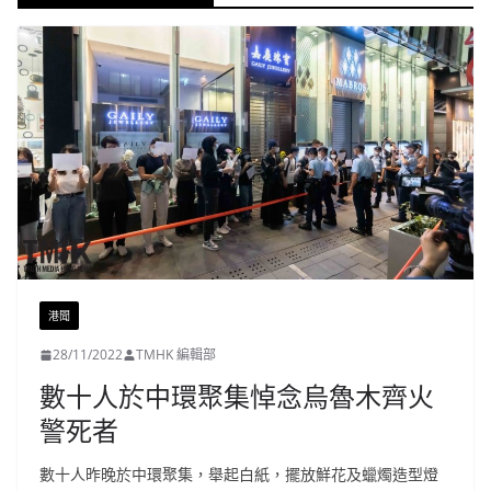
港聞
28/11/2022
TMHK 編輯部
數十人於中環聚集悼念烏魯木齊火
警死者
數十人昨晚於中環聚集，舉起白紙，擺放鮮花及蠟燭造型燈