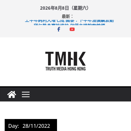
Skip
2026年8月8日（星期六）
to
最新：
content
上半年純利大增七成 國泰：下半年油價續波動
拜仁熱身賽挫維拉 啟德主場館奪錦標
性罪行修例獲九成支持 鄧炳強：爭取今屆任期內完成立法
涉造假公屋富戶申報表 倉管員准保釋候訊
足球盛會次場激戰 祖雲達斯挫車路士
Day:
28/11/2022