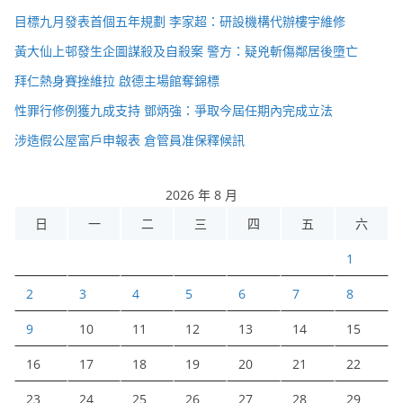
目標九月發表首個五年規劃 李家超：研設機構代辦樓宇維修
黃大仙上邨發生企圖謀殺及自殺案 警方：疑兇斬傷鄰居後墮亡
拜仁熱身賽挫維拉 啟德主場館奪錦標
性罪行修例獲九成支持 鄧炳強：爭取今屆任期內完成立法
涉造假公屋富戶申報表 倉管員准保釋候訊
2026 年 8 月
日
一
二
三
四
五
六
1
2
3
4
5
6
7
8
9
10
11
12
13
14
15
16
17
18
19
20
21
22
23
24
25
26
27
28
29