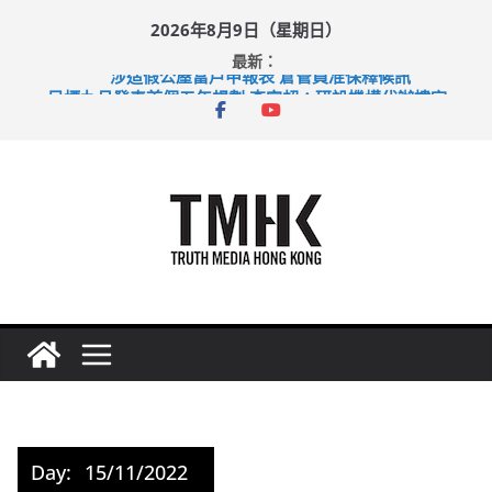
Skip
2026年8月9日（星期日）
to
最新：
content
涉造假公屋富戶申報表 倉管員准保釋候訊
目標九月發表首個五年規劃 李家超：研設機構代辦樓宇維修
黃大仙上邨發生企圖謀殺及自殺案 警方：疑兇斬傷鄰居後墮亡
拜仁熱身賽挫維拉 啟德主場館奪錦標
性罪行修例獲九成支持 鄧炳強：爭取今屆任期內完成立法
Day:
15/11/2022