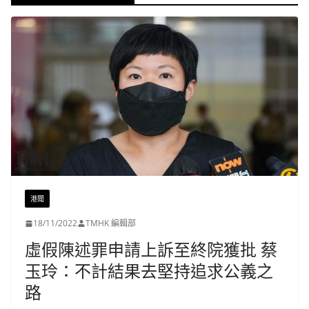
港聞
18/11/2022
TMHK 編輯部
虛假陳述罪申請上訴至終院獲批 蔡
玉玲：不計結果去堅持追求公義之
路