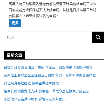
高等法院日前駁回香港電台前編導蔡玉玲早前就申請車牌查
冊後被裁定虛假陳述罪成上訴申請，法院是日批准蔡玉玲將
有關事宜上訴至終審法院的申請。
更多
最新文章
目標九月發表首個五年規劃 李家超：研設機構代辦樓宇維修
黃大仙上邨發生企圖謀殺及自殺案 警方：疑兇斬傷鄰居後墮亡
拜仁熱身賽挫維拉 啟德主場館奪錦標
性罪行修例獲九成支持 鄧炳強：爭取今屆任期內完成立法
涉造假公屋富戶申報表 倉管員准保釋候訊