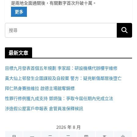
是兩地全面通關後，有關數字首次升破十萬。
更多
最新文章
目標九月發表首個五年規劃 李家超：研設機構代辦樓宇維修
黃大仙上邨發生企圖謀殺及自殺案 警方：疑兇斬傷鄰居後墮亡
拜仁熱身賽挫維拉 啟德主場館奪錦標
性罪行修例獲九成支持 鄧炳強：爭取今屆任期內完成立法
涉造假公屋富戶申報表 倉管員准保釋候訊
2026 年 8 月
日
一
二
三
四
五
六