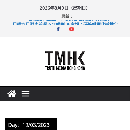
Skip
2026年8月9日（星期日）
to
最新：
content
涉造假公屋富戶申報表 倉管員准保釋候訊
目標九月發表首個五年規劃 李家超：研設機構代辦樓宇維修
黃大仙上邨發生企圖謀殺及自殺案 警方：疑兇斬傷鄰居後墮亡
拜仁熱身賽挫維拉 啟德主場館奪錦標
性罪行修例獲九成支持 鄧炳強：爭取今屆任期內完成立法
Day:
19/03/2023