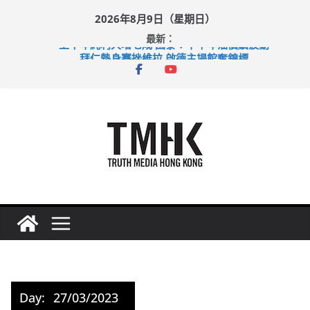
Skip
2026年8月9日（星期日）
to
最新：
content
上半年純利大增七成 國泰：下半年油價續波動
拜仁熱身賽挫維拉 啟德主場館奪錦標
性罪行修例獲九成支持 鄧炳強：爭取今屆任期內完成立法
涉造假公屋富戶申報表 倉管員准保釋候訊
足球盛會次場激戰 祖雲達斯挫車路士
Day:
27/03/2023