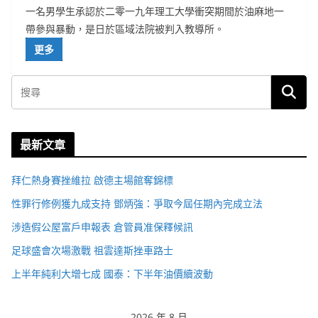
一名男學生承認於二零一九年理工大學衝突期間於油麻地一
帶參與暴動，是日於區域法院被判入教導所。
更多
最新文章
拜仁熱身賽挫維拉 啟德主場館奪錦標
性罪行修例獲九成支持 鄧炳強：爭取今屆任期內完成立法
涉造假公屋富戶申報表 倉管員准保釋候訊
足球盛會次場激戰 祖雲達斯挫車路士
上半年純利大增七成 國泰：下半年油價續波動
2026 年 8 月