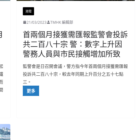
港聞
21/03/2023
TMHK 編輯部
月
首兩個月接獲需匯報監警會投訴
共二百八十宗 警：數字上升因
警務人員與市民接觸增加所致
起
監警會是日召開會議，警方指今年首兩個月接獲需匯報
鐵
投訴共二百八十宗，較去年同期上升百分之五十七點
而
三。
間
更多