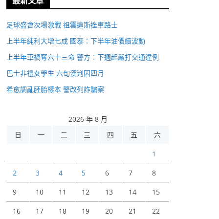
最新文章
足球盛會次場激戰 祖雲達斯挫車路士
上半年純利大增七成 國泰：下半年油價續波動
上半年車禍奪六十三命 警方：下週起嚴打交通違例
巴士非禮女學生 六旬漢判囚四月
希愈調亂胚胎樣本 警改列詐騙案
2026 年 8 月
日
一
二
三
四
五
六
1
2
3
4
5
6
7
8
9
10
11
12
13
14
15
16
17
18
19
20
21
22