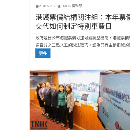
21/03/2023
TMHK 編輯部
港鐵票價結構關注組：本年票價
交代如何制定特別車費日
政府是日公布港鐵票價可加可減調整機制，港鐵票價
調百分之三點八五的說法取巧，認為只有主動扣減的
更多