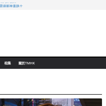
警改列詐騙案
祖雲達斯挫車路士
 國泰：下半年油價續波動
命 警方：下週起嚴打交通違例
旬漢判囚四月
相集
關於TMHK