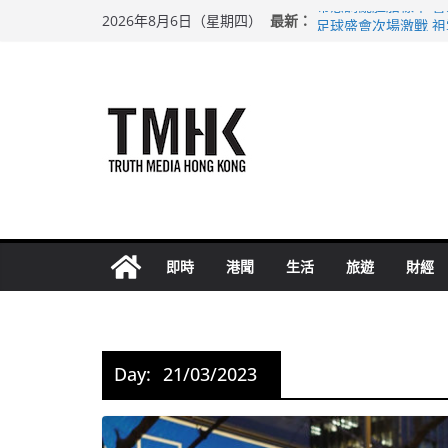
Skip
最新：
希愈調亂胚胎樣本 
2026年8月6日（星期四）
to
足球盛會次場激戰 
上半年純利大增七成
content
上半年車禍奪六十三
巴士非禮女學生 六
即時
港聞
生活
旅遊
財經
Day:
21/03/2023