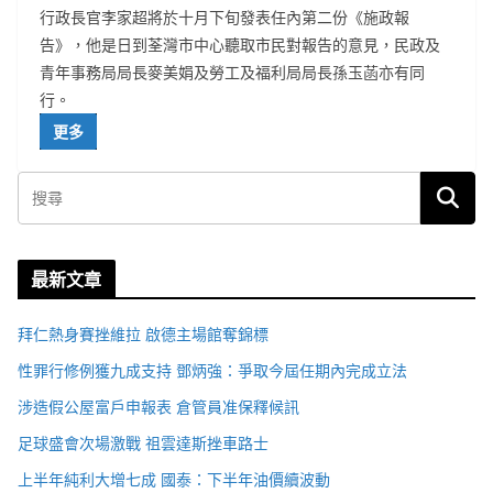
行政長官李家超將於十月下旬發表任內第二份《施政報
告》，他是日到荃灣市中心聽取市民對報告的意見，民政及
青年事務局局長麥美娟及勞工及福利局局長孫玉菡亦有同
行。
更多
最新文章
拜仁熱身賽挫維拉 啟德主場館奪錦標
性罪行修例獲九成支持 鄧炳強：爭取今屆任期內完成立法
涉造假公屋富戶申報表 倉管員准保釋候訊
足球盛會次場激戰 祖雲達斯挫車路士
上半年純利大增七成 國泰：下半年油價續波動