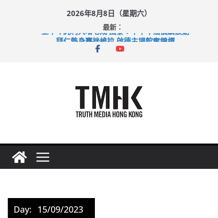
Skip
2026年8月8日（星期六）
to
最新：
content
上半年純利大增七成 國泰：下半年油價續波動
拜仁熱身賽挫維拉 啟德主場館奪錦標
性罪行修例獲九成支持 鄧炳強：爭取今屆任期內完成立法
涉造假公屋富戶申報表 倉管員准保釋候訊
足球盛會次場激戰 祖雲達斯挫車路士
Day:
15/09/2023