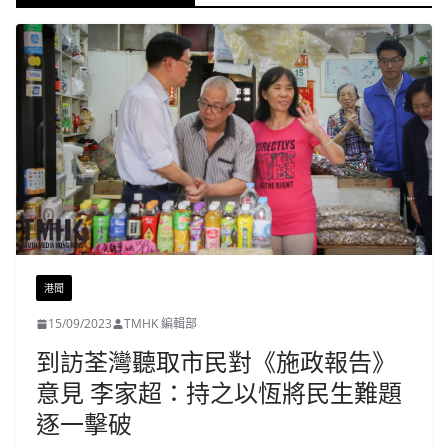
港聞
15/09/2023
TMHK 編輯部
到訪荃灣聽取市民對《施政報告》
意見 李家超：持之以恆將民生難題
逐一擊破