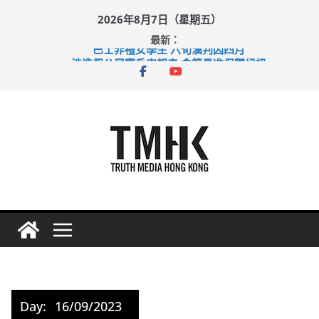
Skip
2026年8月7日（星期五）
to
最新：
content
巴士非禮女學生 六旬漢判囚四月
涉造假公屋富戶申報表 倉管員准保釋候訊
足球盛會次場激戰 祖雲達斯挫車路士
上半年純利大增七成 國泰：下半年油價續波動
上半年車禍奪六十三命 警方：下週起嚴打交通違例
Day:
16/09/2023