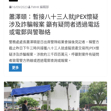
16/09/2023
TMHK 編輯部
蕭澤頤：暫接八十三人就JPEX懷疑
涉及詐騙報案 籲有疑問者透過電話
或電郵與警聯絡
警務處處長蕭澤頤是日出席警隊結業會操後見記者，稱警方
截止昨日下午三時共接獲八十三人就虛擬資產交易所JPEX懷
疑涉及詐騙報案，涉款約三千四百萬元，呼籲對案件有疑問
者致電警方熱線或透過電郵查詢或報案。
更多