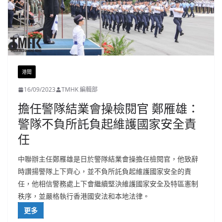
港聞
16/09/2023
TMHK 編輯部
擔任警隊結業會操檢閱官 鄭雁雄：
警隊不負所託負起維護國家安全責
任
中聯辦主任鄭雁雄是日於警隊結業會操擔任檢閱官，他致辭
時讚揚警隊上下齊心，並不負所託負起維護國家安全的責
任，他相信警務處上下會繼續堅決維護國家安全及特區憲制
秩序，並嚴格執行香港國安法和本地法律。
更多