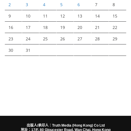
2
3
4
5
6
7
8
9
10
11
12
13
14
15
16
17
18
19
20
21
22
23
24
25
26
27
28
29
30
31
出版人/承印人：Truth Media (Hong Kong) Co Ltd
地址：17/F, 80 Gloucester Road, Wan Chai, Hong Kong