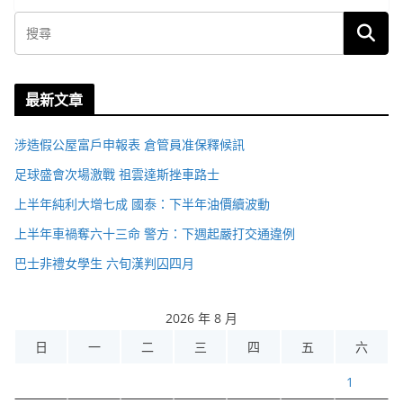
最新文章
涉造假公屋富戶申報表 倉管員准保釋候訊
足球盛會次場激戰 祖雲達斯挫車路士
上半年純利大增七成 國泰：下半年油價續波動
上半年車禍奪六十三命 警方：下週起嚴打交通違例
巴士非禮女學生 六旬漢判囚四月
2026 年 8 月
日
一
二
三
四
五
六
1