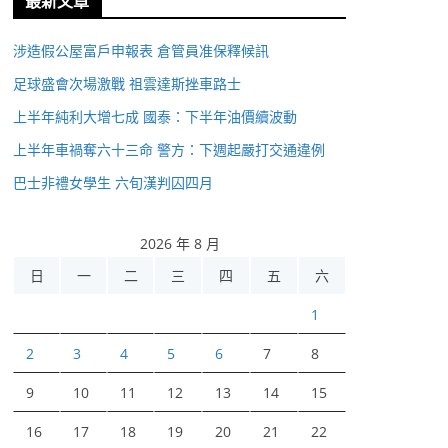
最新文章
涉造假公屋富戶申報表 倉管員准保釋候訊
足球盛會次場激戰 祖雲達斯挫車路士
上半年純利大增七成 國泰：下半年油價續波動
上半年車禍奪六十三命 警方：下週起嚴打交通違例
巴士非禮女學生 六旬漢判囚四月
2026 年 8 月
日
一
二
三
四
五
六
1
2
3
4
5
6
7
8
9
10
11
12
13
14
15
16
17
18
19
20
21
22