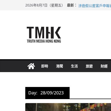
Skip
巴士非禮女學生 六
最新：
2026年8月7日（星期五）
涉造假公屋富戶申報
to
足球盛會次場激戰 
content
上半年純利大增七成
上半年車禍奪六十三
即時
港聞
生活
旅遊
財經
Day:
28/09/2023