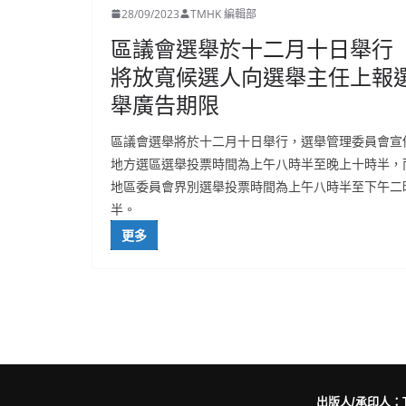
28/09/2023
TMHK 編輯部
區議會選舉於十二月十日舉行
將放寬候選人向選舉主任上報
舉廣告期限
區議會選舉將於十二月十日舉行，選舉管理委員會宣
地方選區選舉投票時間為上午八時半至晚上十時半，
地區委員會界別選舉投票時間為上午八時半至下午二
半。
更多
出版人/承印人：Trut