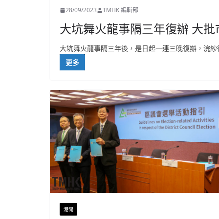
28/09/2023
TMHK 編輯部
大坑舞火龍事隔三年復辦 大批
大坑舞火龍事隔三年後，是日起一連三晚復辦，浣紗
更多
港聞