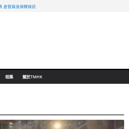
旬漢判囚四月
表 倉管員准保釋候訊
祖雲達斯挫車路士
 國泰：下半年油價續波動
命 警方：下週起嚴打交通違例
相集
關於TMHK