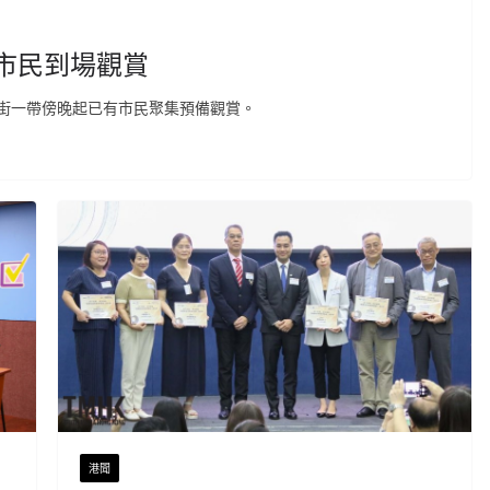
市民到場觀賞
街一帶傍晚起已有市民聚集預備觀賞。
港聞