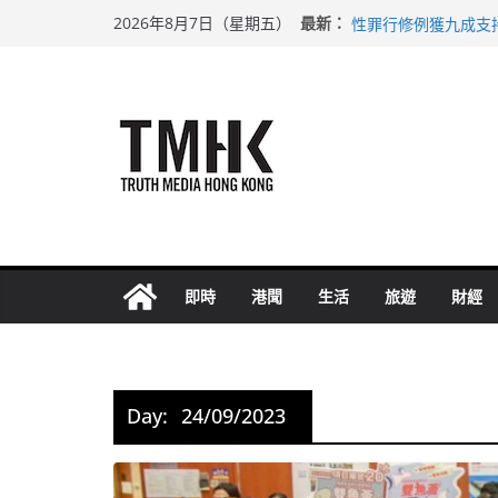
Skip
上半年車禍奪六十三
最新：
2026年8月7日（星期五）
性罪行修例獲九成支
to
涉造假公屋富戶申報
content
足球盛會次場激戰 
上半年純利大增七成
即時
港聞
生活
旅遊
財經
Day:
24/09/2023