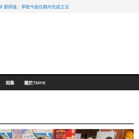
命 警方：下週起嚴打交通違例
持 鄧炳強：爭取今屆任期內完成立法
表 倉管員准保釋候訊
祖雲達斯挫車路士
 國泰：下半年油價續波動
相集
關於TMHK