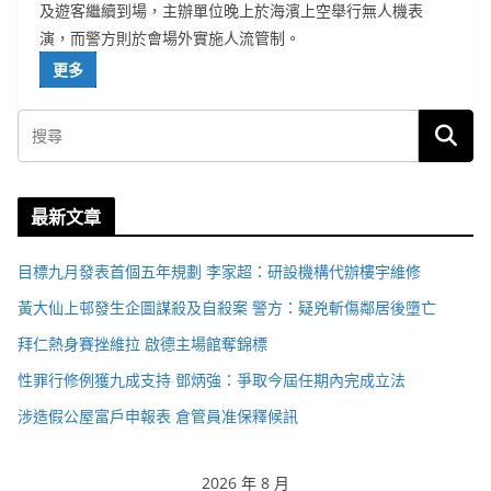
及遊客繼續到場，主辦單位晚上於海濱上空舉行無人機表
演，而警方則於會場外實施人流管制。
更多
最新文章
目標九月發表首個五年規劃 李家超：研設機構代辦樓宇維修
黃大仙上邨發生企圖謀殺及自殺案 警方：疑兇斬傷鄰居後墮亡
拜仁熱身賽挫維拉 啟德主場館奪錦標
性罪行修例獲九成支持 鄧炳強：爭取今屆任期內完成立法
涉造假公屋富戶申報表 倉管員准保釋候訊
2026 年 8 月