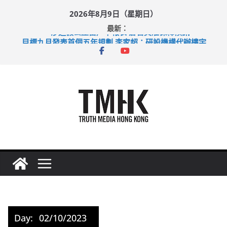
Skip
2026年8月9日（星期日）
to
最新：
content
涉造假公屋富戶申報表 倉管員准保釋候訊
目標九月發表首個五年規劃 李家超：研設機構代辦樓宇維修
黃大仙上邨發生企圖謀殺及自殺案 警方：疑兇斬傷鄰居後墮亡
拜仁熱身賽挫維拉 啟德主場館奪錦標
性罪行修例獲九成支持 鄧炳強：爭取今屆任期內完成立法
Day:
02/10/2023