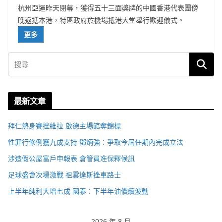
杭州亞運昨天閉幕，獲得五十三面獎牌的中國香港代表團傍
晚返抵本港，特區政府於機場抵港大堂舉行歡迎儀式。
更多
最新文章
拜仁熱身賽挫維拉 啟德主場館奪錦標
性罪行修例獲九成支持 鄧炳強：爭取今屆任期內完成立法
涉造假公屋富戶申報表 倉管員准保釋候訊
足球盛會次場激戰 祖雲達斯挫車路士
上半年純利大增七成 國泰：下半年油價續波動
2026 年 8 月