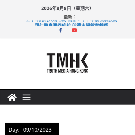
Skip
2026年8月8日（星期六）
to
最新：
content
上半年純利大增七成 國泰：下半年油價續波動
拜仁熱身賽挫維拉 啟德主場館奪錦標
性罪行修例獲九成支持 鄧炳強：爭取今屆任期內完成立法
涉造假公屋富戶申報表 倉管員准保釋候訊
足球盛會次場激戰 祖雲達斯挫車路士
Day:
09/10/2023