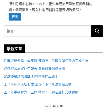
衞生防護中心指，一名十六歲少年感染甲型流感併發腦病
變，情況嚴重，現入住屯門醫院兒童深切治療部。
更多
最新文章
性罪行修例獲九成支持 鄧炳強：爭取今屆任期內完成立法
涉造假公屋富戶申報表 倉管員准保釋候訊
足球盛會次場激戰 祖雲達斯挫車路士
上半年純利大增七成 國泰：下半年油價續波動
上半年車禍奪六十三命 警方：下週起嚴打交通違例
2026 年 8 月