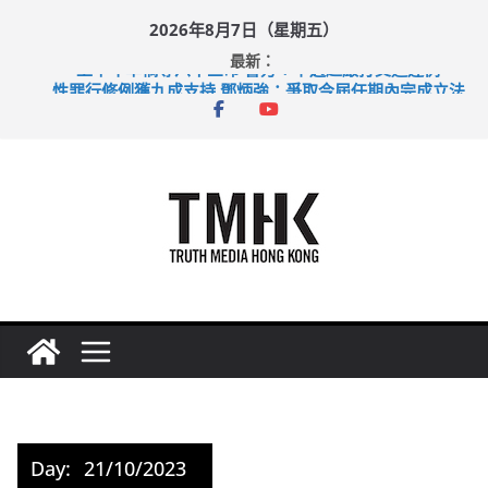
Skip
2026年8月7日（星期五）
to
最新：
content
上半年車禍奪六十三命 警方：下週起嚴打交通違例
性罪行修例獲九成支持 鄧炳強：爭取今屆任期內完成立法
涉造假公屋富戶申報表 倉管員准保釋候訊
足球盛會次場激戰 祖雲達斯挫車路士
上半年純利大增七成 國泰：下半年油價續波動
Day:
21/10/2023