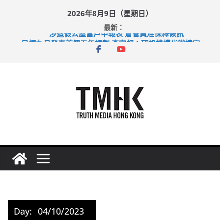
Skip
2026年8月9日（星期日）
to
最新：
content
涉造假公屋富戶申報表 倉管員准保釋候訊
目標九月發表首個五年規劃 李家超：研設機構代辦樓宇維修
黃大仙上邨發生企圖謀殺及自殺案 警方：疑兇斬傷鄰居後墮亡
拜仁熱身賽挫維拉 啟德主場館奪錦標
性罪行修例獲九成支持 鄧炳強：爭取今屆任期內完成立法
Day:
04/10/2023