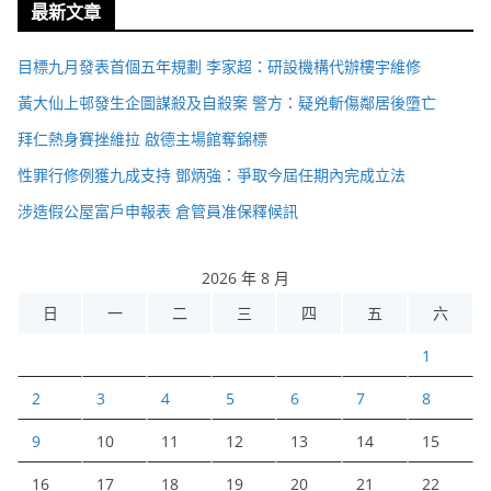
最新文章
目標九月發表首個五年規劃 李家超：研設機構代辦樓宇維修
黃大仙上邨發生企圖謀殺及自殺案 警方：疑兇斬傷鄰居後墮亡
拜仁熱身賽挫維拉 啟德主場館奪錦標
性罪行修例獲九成支持 鄧炳強：爭取今屆任期內完成立法
涉造假公屋富戶申報表 倉管員准保釋候訊
2026 年 8 月
日
一
二
三
四
五
六
1
2
3
4
5
6
7
8
9
10
11
12
13
14
15
16
17
18
19
20
21
22