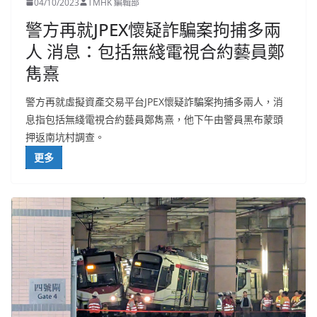
04/10/2023
TMHK 編輯部
警方再就JPEX懷疑詐騙案拘捕多兩
人 消息：包括無綫電視合約藝員鄭
雋熹
警方再就虛擬資產交易平台JPEX懷疑詐騙案拘捕多兩人，消
息指包括無綫電視合約藝員鄭雋熹，他下午由警員黑布蒙頭
押返南坑村調查。
更多