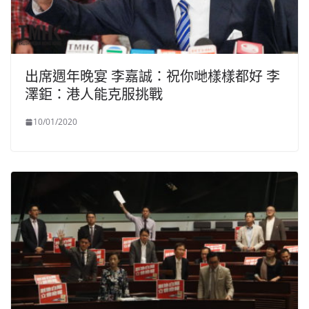
出席週年晚宴 李嘉誠：祝你哋樣樣都好 李
澤鉅：港人能克服挑戰
10/01/2020