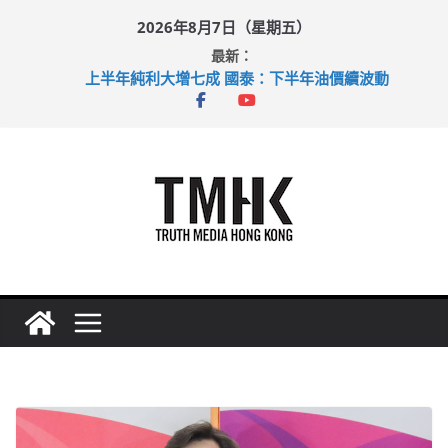
Skip
2026年8月7日（星期五）
to
最新：
content
上半年純利大增七成 國泰：下半年油價續波動
拜仁熱身賽挫維拉 啟德主場館奪錦標
性罪行修例獲九成支持 鄧炳強：爭取今屆任期內完成立法
涉造假公屋富戶申報表 倉管員准保釋候訊
足球盛會次場激戰 祖雲達斯挫車路士