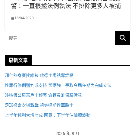
警：一直根據法例執法 不排除更多人被捕
18/04/2020
最新文章
拜仁熱身賽挫維拉 啟德主場館奪錦標
性罪行修例獲九成支持 鄧炳強：爭取今屆任期內完成立法
涉造假公屋富戶申報表 倉管員准保釋候訊
足球盛會次場激戰 祖雲達斯挫車路士
上半年純利大增七成 國泰：下半年油價續波動
2026 年 8 月