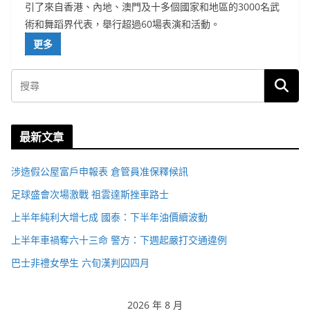
引了來自香港、內地、澳門及十多個國家和地區的3000名武
術和舞蹈界代表，舉行超過60場表演和活動。
更多
最新文章
涉造假公屋富戶申報表 倉管員准保釋候訊
足球盛會次場激戰 祖雲達斯挫車路士
上半年純利大增七成 國泰：下半年油價續波動
上半年車禍奪六十三命 警方：下週起嚴打交通違例
巴士非禮女學生 六旬漢判囚四月
2026 年 8 月