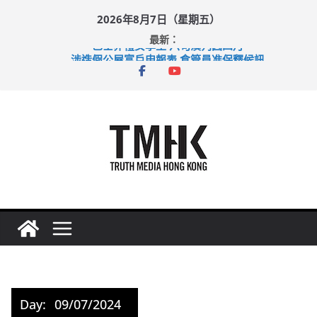
Skip
2026年8月7日（星期五）
to
最新：
content
巴士非禮女學生 六旬漢判囚四月
涉造假公屋富戶申報表 倉管員准保釋候訊
足球盛會次場激戰 祖雲達斯挫車路士
上半年純利大增七成 國泰：下半年油價續波動
上半年車禍奪六十三命 警方：下週起嚴打交通違例
Day:
09/07/2024