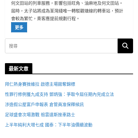
何文田站的列車服務，影響包括旺角、油麻地及何文田站。
屆時，太子站將成為荃灣綫唯一轉駁觀塘線的轉車站，預計
會較為繁忙，乘客應提前規劃行程。
更多
最新文章
拜仁熱身賽挫維拉 啟德主場館奪錦標
性罪行修例獲九成支持 鄧炳強：爭取今屆任期內完成立法
涉造假公屋富戶申報表 倉管員准保釋候訊
足球盛會次場激戰 祖雲達斯挫車路士
上半年純利大增七成 國泰：下半年油價續波動