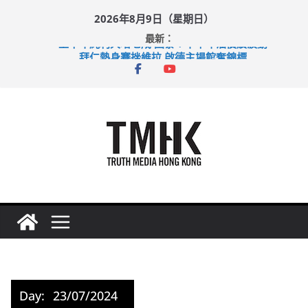
Skip
2026年8月9日（星期日）
to
最新：
content
上半年純利大增七成 國泰：下半年油價續波動
拜仁熱身賽挫維拉 啟德主場館奪錦標
性罪行修例獲九成支持 鄧炳強：爭取今屆任期內完成立法
涉造假公屋富戶申報表 倉管員准保釋候訊
足球盛會次場激戰 祖雲達斯挫車路士
Day:
23/07/2024