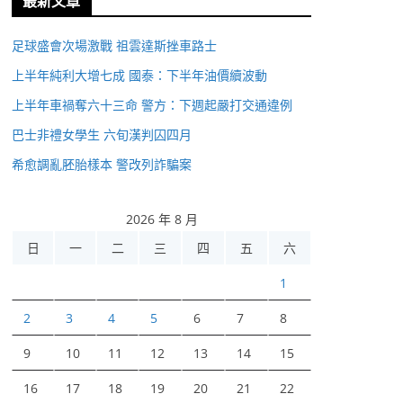
最新文章
足球盛會次場激戰 祖雲達斯挫車路士
上半年純利大增七成 國泰：下半年油價續波動
上半年車禍奪六十三命 警方：下週起嚴打交通違例
巴士非禮女學生 六旬漢判囚四月
希愈調亂胚胎樣本 警改列詐騙案
2026 年 8 月
日
一
二
三
四
五
六
1
2
3
4
5
6
7
8
9
10
11
12
13
14
15
16
17
18
19
20
21
22