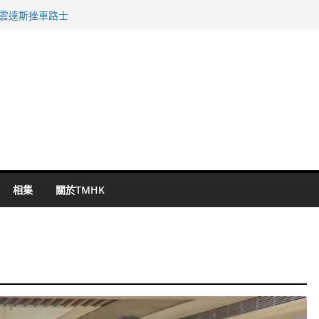
警改列詐騙案
祖雲達斯挫車路士
 國泰：下半年油價續波動
命 警方：下週起嚴打交通違例
旬漢判囚四月
相集
關於TMHK