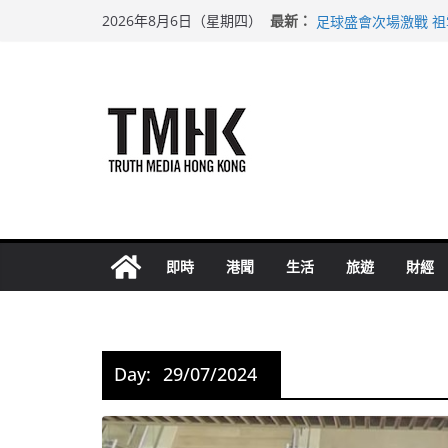
Skip
希愈調亂胚胎樣本 
最新：
2026年8月6日（星期四）
足球盛會次場激戰 
to
上半年純利大增七成
content
上半年車禍奪六十三
巴士非禮女學生 六
即時
港聞
生活
旅遊
財經
Day:
29/07/2024