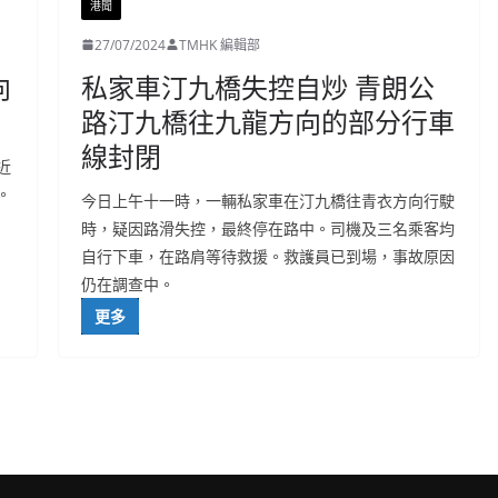
港聞
27/07/2024
TMHK 編輯部
向
私家車汀九橋失控自炒 青朗公
路汀九橋往九龍方向的部分行車
線封閉
近
。
今日上午十一時，一輛私家車在汀九橋往青衣方向行駛
時，疑因路滑失控，最終停在路中。司機及三名乘客均
自行下車，在路肩等待救援。救護員已到場，事故原因
仍在調查中。
更多