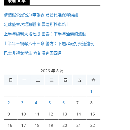
最新文章
涉造假公屋富戶申報表 倉管員准保釋候訊
足球盛會次場激戰 祖雲達斯挫車路士
上半年純利大增七成 國泰：下半年油價續波動
上半年車禍奪六十三命 警方：下週起嚴打交通違例
巴士非禮女學生 六旬漢判囚四月
2026 年 8 月
日
一
二
三
四
五
六
1
2
3
4
5
6
7
8
9
10
11
12
13
14
15
16
17
18
19
20
21
22