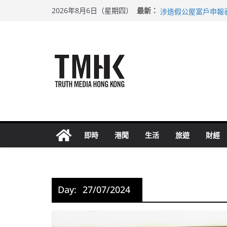
Skip
巴士非禮女學生 六
最新：
2026年8月6日（星期四）
涉造假公屋富戶申報
to
足球盛會次場激戰 
content
上半年純利大增七成
上半年車禍奪六十三
即時
港聞
生活
旅遊
財經
Day:
27/07/2024