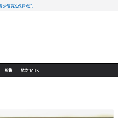
旬漢判囚四月
表 倉管員准保釋候訊
祖雲達斯挫車路士
 國泰：下半年油價續波動
命 警方：下週起嚴打交通違例
相集
關於TMHK