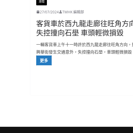
港聞
27/07/2024
TMHK 編輯部
客貨車於西九龍走廊往旺角方
失控撞向石壆 車頭輕微損毀
一輛客貨車上午十一時許於西九龍走廊往旺角方向，
興華街發生交通意外，失控撞向石壆，車頭輕微損毀
更多