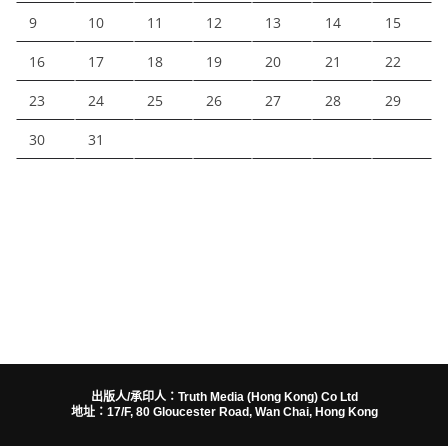
9
10
11
12
13
14
15
16
17
18
19
20
21
22
23
24
25
26
27
28
29
30
31
出版人/承印人：Truth Media (Hong Kong) Co Ltd
地址：17/F, 80 Gloucester Road, Wan Chai, Hong Kong