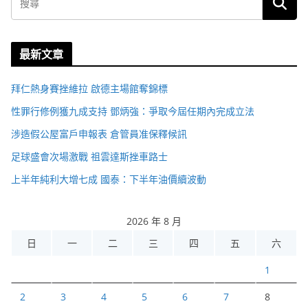
最新文章
拜仁熱身賽挫維拉 啟德主場館奪錦標
性罪行修例獲九成支持 鄧炳強：爭取今屆任期內完成立法
涉造假公屋富戶申報表 倉管員准保釋候訊
足球盛會次場激戰 祖雲達斯挫車路士
上半年純利大增七成 國泰：下半年油價續波動
2026 年 8 月
日
一
二
三
四
五
六
1
2
3
4
5
6
7
8