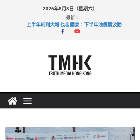
Skip
2026年8月8日（星期六）
to
最新：
content
上半年純利大增七成 國泰：下半年油價續波動
拜仁熱身賽挫維拉 啟德主場館奪錦標
性罪行修例獲九成支持 鄧炳強：爭取今屆任期內完成立法
涉造假公屋富戶申報表 倉管員准保釋候訊
足球盛會次場激戰 祖雲達斯挫車路士