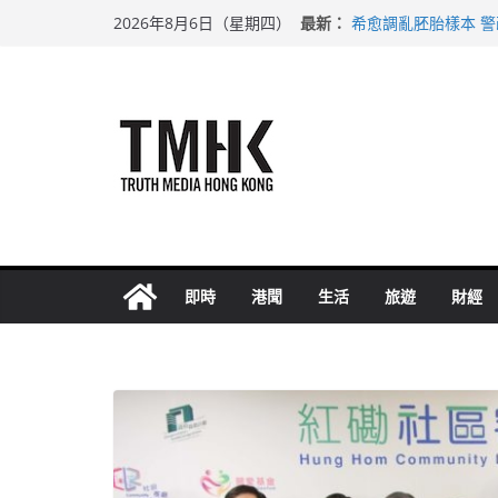
Skip
最新：
希愈調亂胚胎樣本 
2026年8月6日（星期四）
to
足球盛會次場激戰 
上半年純利大增七成
content
上半年車禍奪六十三
巴士非禮女學生 六
即時
港聞
生活
旅遊
財經