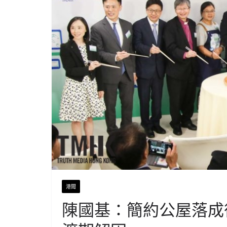
港聞
陳國基：簡約公屋落成