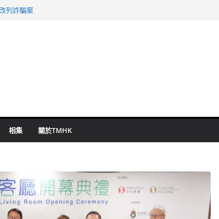
警改列詐騙案
祖雲達斯挫車路士
 國泰：下半年油價續波動
命 警方：下週起嚴打交通違例
旬漢判囚四月
相集
關於TMHK