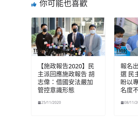
你可能也喜歡
【施政報告2020】民
報名
主派回應施政報告 胡
選 民
志偉：借國安法嚴加
盼以
管控意識形態
名度
25/11/2020
08/11/2