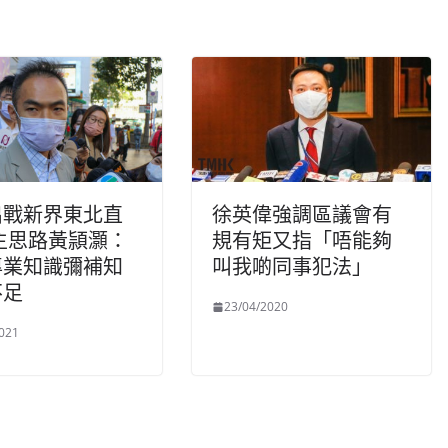
出戰新界東北直
徐英偉強調區議會有
主思路黃頴灝：
規有矩又指「唔能夠
專業知識彌補知
叫我啲同事犯法」
不足
23/04/2020
021