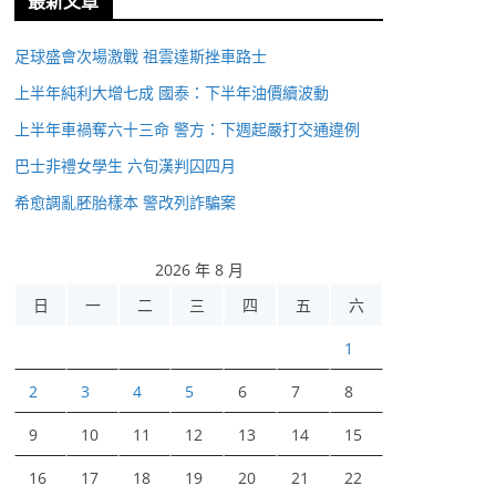
最新文章
足球盛會次場激戰 祖雲達斯挫車路士
上半年純利大增七成 國泰：下半年油價續波動
上半年車禍奪六十三命 警方：下週起嚴打交通違例
巴士非禮女學生 六旬漢判囚四月
希愈調亂胚胎樣本 警改列詐騙案
2026 年 8 月
日
一
二
三
四
五
六
1
2
3
4
5
6
7
8
9
10
11
12
13
14
15
16
17
18
19
20
21
22