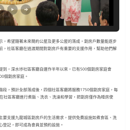
示，希望隨著未來簡約公屋及更多公屋的落成，劏房戶數量能逐步
前，社區客廳在過渡期間對劏房戶有重要的支援作用，幫助他們解
提到，深水埗社區客廳自運作半年以來，已有500個劏房家庭會
00個劏房家庭。
段，預計全部落成後，四個社區客廳將服務1750個劏房家庭，每
能在社區客廳進行煮飯、洗衣、洗澡和學習，把劏房僅作為睡房使
年，主要支援九龍城區劏房戶的生活需求，提供免費設施如煮食區、洗
心登記，即可成為會員並預約設施。