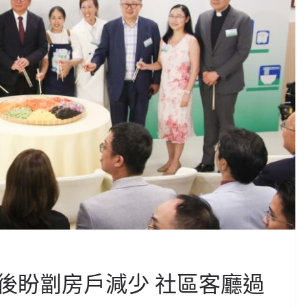
後盼劏房戶減少 社區客廳過