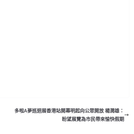
多啦A夢巡迴展香港站開幕明起向公眾開放 楊潤雄：
盼望展覽為市民帶來愉快假期