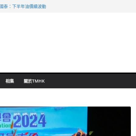
 國泰：下半年油價續波動
啟德主場館奪錦標
持 鄧炳強：爭取今屆任期內完成立法
表 倉管員准保釋候訊
祖雲達斯挫車路士
相集
關於TMHK