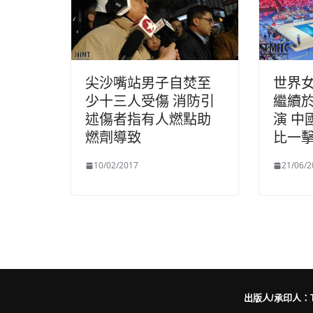
尖沙嘴站男子自焚至
世界
少十三人受傷 消防引
繼續
述傷者指有人燃點助
演 中
燃劑導致
比一
10/02/2017
21/06/2
出版人/承印人：Trut