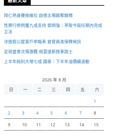
最新文章
拜仁熱身賽挫維拉 啟德主場館奪錦標
性罪行修例獲九成支持 鄧炳強：爭取今屆任期內完成
立法
涉造假公屋富戶申報表 倉管員准保釋候訊
足球盛會次場激戰 祖雲達斯挫車路士
上半年純利大增七成 國泰：下半年油價續波動
2026 年 8 月
日
一
二
三
四
五
六
1
2
3
4
5
6
7
8
9
10
11
12
13
14
15