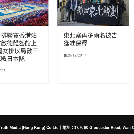
女排聯賽香港站
東北案再多兩名被告
於啟德體藝館上
獲准保釋
國女排以局數三
29/12/2017
擊敗日本隊
025
h Media (Hong Kong) Co Ltd
｜
地址：17/F, 80 Gloucester Road, Wan 