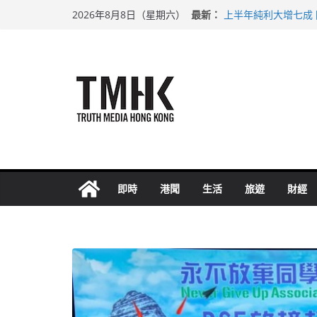
Skip
最新：
上半年純利大增七成
2026年8月8日（星期六）
to
拜仁熱身賽挫維拉 
性罪行修例獲九成支
content
涉造假公屋富戶申報
足球盛會次場激戰 
即時
港聞
生活
旅遊
財經