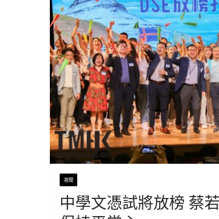
港聞
中學文憑試將放榜 蔡