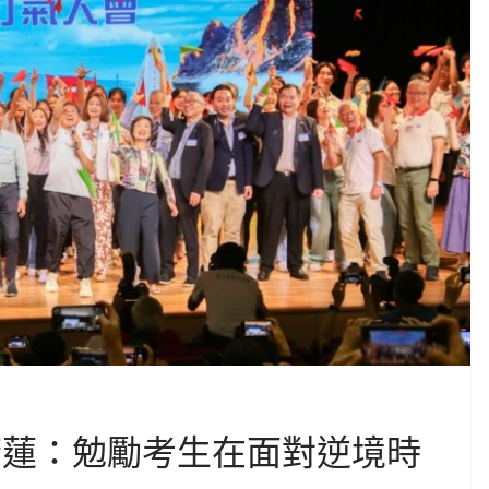
若蓮：勉勵考生在面對逆境時