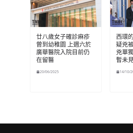
廿八歲女子確診麻疹
西環
曾到幼稚園 上週六於
疑兇被
廣華醫院入院目前仍
兇單
在留醫
暫未
20/06/2025
14/10/2