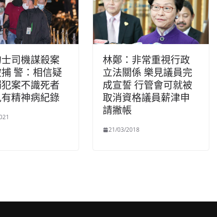
的士司機謀殺案
林鄭：非常重視行政
捕 警：相信疑
立法關係 樂見議員完
獨犯案不識死者
成宣誓 行管會可就被
見有精神病紀錄
取消資格議員薪津申
請撇帳
021
21/03/2018