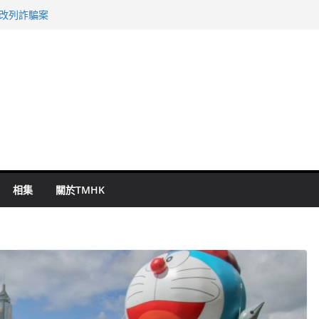
警改列詐騙案
祖雲達斯挫車路士
 國泰：下半年油價續波動
命 警方：下週起嚴打交通違例
旬漢判囚四月
相集
關於TMHK