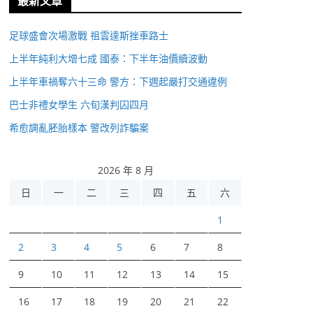
最新文章
足球盛會次場激戰 祖雲達斯挫車路士
上半年純利大增七成 國泰：下半年油價續波動
上半年車禍奪六十三命 警方：下週起嚴打交通違例
巴士非禮女學生 六旬漢判囚四月
希愈調亂胚胎樣本 警改列詐騙案
2026 年 8 月
日
一
二
三
四
五
六
1
2
3
4
5
6
7
8
9
10
11
12
13
14
15
16
17
18
19
20
21
22