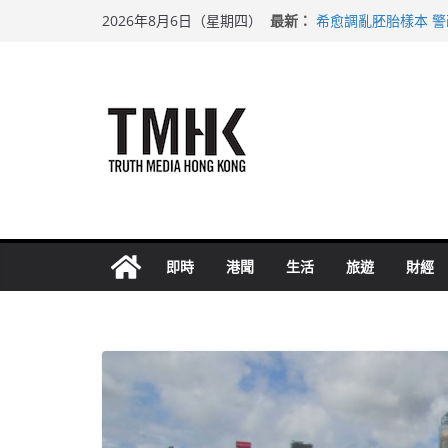
Skip
最新：
希愈調亂胚胎樣本 
2026年8月6日（星期四）
to
足球盛會次場激戰 
上半年純利大增七成
content
上半年車禍奪六十三
巴士非禮女學生 六
即時
港聞
生活
旅遊
財經