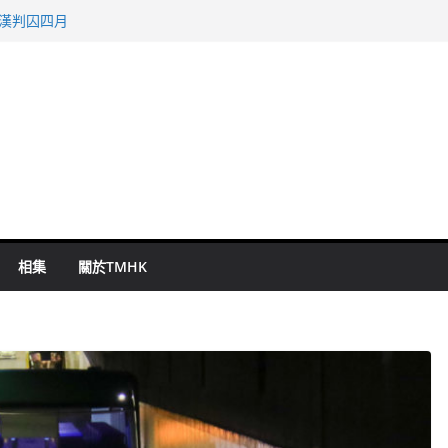
旬漢判囚四月
表 倉管員准保釋候訊
祖雲達斯挫車路士
 國泰：下半年油價續波動
命 警方：下週起嚴打交通違例
相集
關於TMHK