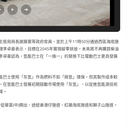
態局局長謝展寰等政府官員，並於上午11時50分通過西區海底隧
李卓豪表示，目標在2045年實現碳零排放，未來將不再購買柴油
李卓豪認為，氫能巴士在「一換一」的替換下比電動巴士更具發展
能巴士使用「灰氫」作為燃料不如「綠氫」環保，但其製作成本較
，在氫能巴士發展初期鼓勵市場使用「灰氫」，以促進氫能源技術
降。
分從華富(中)開出，途經香港仔隧道、紅磡海底隧道和獅子山隧道。