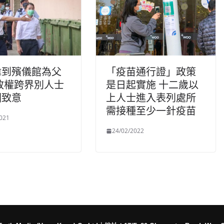
偉到殯儀館為父
「疫苗通行證」政策
政權跨界別人士
是日起實施 十二歲以
園致意
上人士進入表列處所
需接種至少一針疫苗
021
24/02/2022