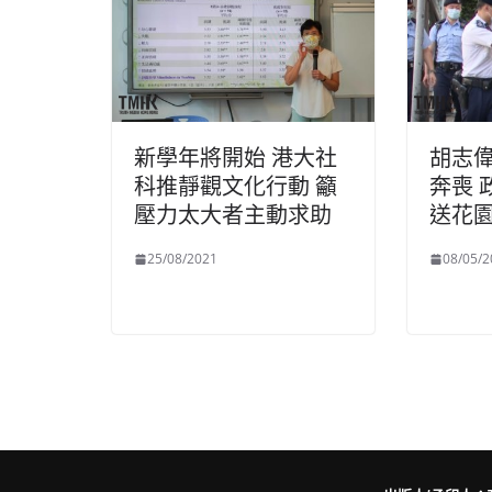
新學年將開始 港大社
胡志
科推靜觀文化行動 籲
奔喪 
壓力太大者主動求助
送花
25/08/2021
08/05/2