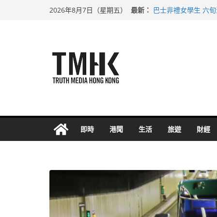
Skip
最新：
巴士非禮女學生 六
2026年8月7日（星期五）
to
涉造假公屋富戶申報
足球盛會次場激戰 
content
上半年純利大增七成
上半年車禍奪六十三
即時
港聞
生活
旅遊
財經