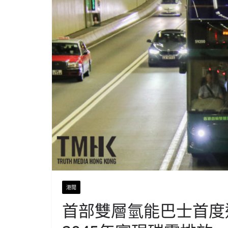
港聞
首部雙層氫能巴士首度