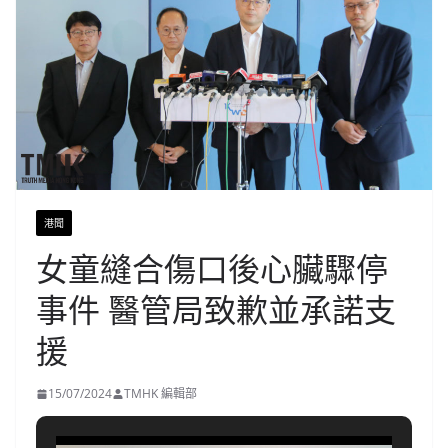
港聞
女童縫合傷口後心臟驟停
事件 醫管局致歉並承諾支
援
15/07/2024
TMHK 編輯部