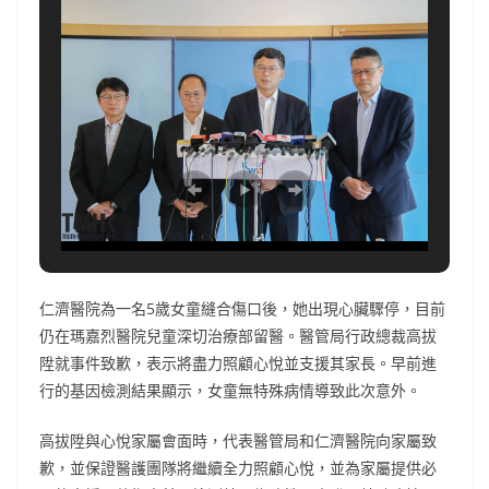
仁濟醫院為一名5歲女童縫合傷口後，她出現心臟驟停，目前
仍在瑪嘉烈醫院兒童深切治療部留醫。醫管局行政總裁高拔
陞就事件致歉，表示將盡力照顧心悅並支援其家長。早前進
行的基因檢測結果顯示，女童無特殊病情導致此次意外。
高拔陞與心悅家屬會面時，代表醫管局和仁濟醫院向家屬致
歉，並保證醫護團隊將繼續全力照顧心悅，並為家屬提供必