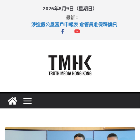
Skip
2026年8月9日（星期日）
to
最新：
content
涉造假公屋富戶申報表 倉管員准保釋候訊
目標九月發表首個五年規劃 李家超：研設機構代辦樓宇維修
黃大仙上邨發生企圖謀殺及自殺案 警方：疑兇斬傷鄰居後墮亡
拜仁熱身賽挫維拉 啟德主場館奪錦標
性罪行修例獲九成支持 鄧炳強：爭取今屆任期內完成立法