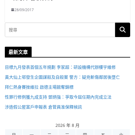
28/09/2017
最新文章
目標九月發表首個五年規劃 李家超：研設機構代辦樓宇維修
黃大仙上邨發生企圖謀殺及自殺案 警方：疑兇斬傷鄰居後墮亡
拜仁熱身賽挫維拉 啟德主場館奪錦標
性罪行修例獲九成支持 鄧炳強：爭取今屆任期內完成立法
涉造假公屋富戶申報表 倉管員准保釋候訊
2026 年 8 月
日
一
二
三
四
五
六