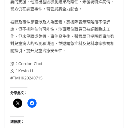
要的支援。他指出基因檢測結果為陰性，未發現特殊病情。
警方仍在調查事件，醫管局將全力配合。
被問及事件是否涉及人為因素，高拔陞表示現階段不便評
論，但不排除任何可能性。涉事兩位職員已被調離臨床工
作，但未停職或休假。事件發生後，醫管局已提醒同事加強
對兒童病人的監測和溝通，並邀請急症科及兒科專家檢視相
關指引，提升兒童治療安全性。
攝：Gordon Choi
文：Kevin Li
#TMHK20240715
分享此文：
請按讚：